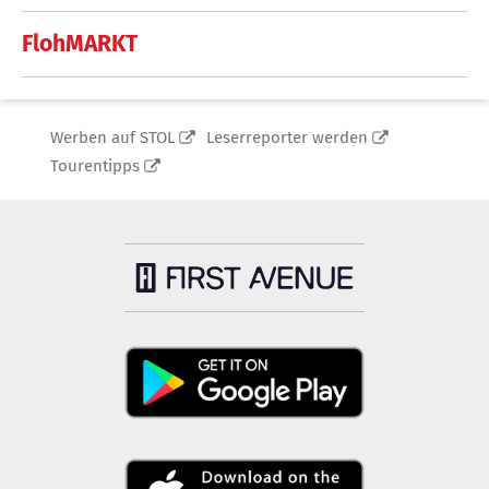
FlohMARKT
Werben auf STOL
Leserreporter werden
Tourentipps