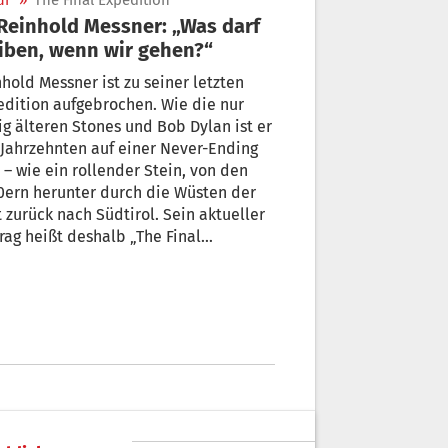
ur
»
The Final Expedition
iben, wenn wir gehen?“
hold Messner ist zu seiner letzten
dition aufgebrochen. Wie die nur
g älteren Stones und Bob Dylan ist er
 Jahrzehnten auf einer Never-Ending
n den
0ern herunter durch die Wüsten der
 zurück nach Südtirol. Sein aktueller
rag heißt deshalb „The Final
ion“. Nun schlug er sein
chenlager vier Tage lang im
rreichischen Bad Hofgastein auf. Dort
mete ihm das neu gegründete CALL
festival eine Retrospektive mit all
nen Dokumentarfilmen.