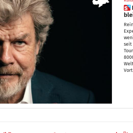
Kult
 Reinhold Messner: „Was darf
ble
Rein
Expe
weni
seit
Tour – wie ein rollender Stein, vo
800
Welt
Vort
Expedit
Zwis
öste
wid
Film
sei