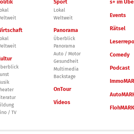
olitik
Sport
s+ im Übe
okal
Lokal
Events
eltweit
Weltweit
Rätsel
irtschaft
Panorama
okal
Überblick
Leserrepo
eltweit
Panorama
Auto / Motor
Comedy
ultur
Gesundheit
berblick
Podcast
Multimedia
unst
Backstage
ImmoMAR
usik
OnTour
heater
AutoMAR
iteratur
Videos
ildung
FlohMAR
ino / TV