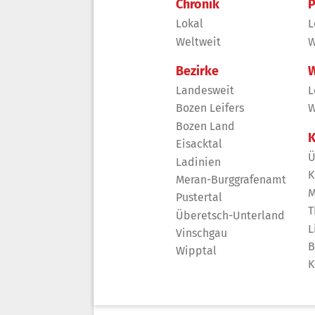
Chronik
P
Lokal
L
Weltweit
W
Bezirke
W
Landesweit
L
Bozen Leifers
W
Bozen Land
K
Eisacktal
Ü
Ladinien
K
Meran-Burggrafenamt
M
Pustertal
T
Überetsch-Unterland
L
Vinschgau
B
Wipptal
K