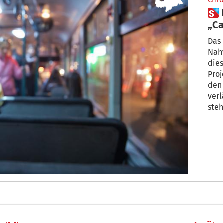
Chro
 Bozen bekommt einen
„Ca
Öff
Das 
Nahv
dies
Proj
den Bür
verl
steh