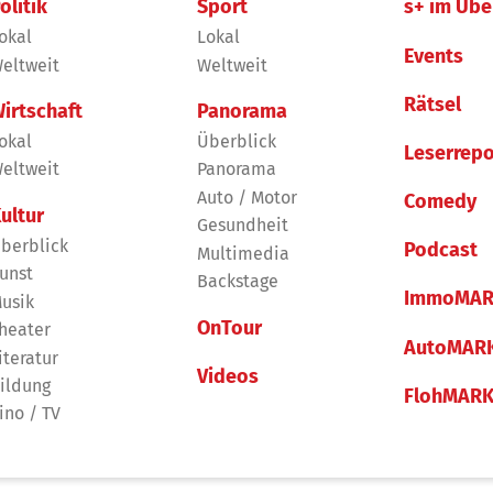
olitik
Sport
s+ im Übe
okal
Lokal
Events
eltweit
Weltweit
Rätsel
irtschaft
Panorama
okal
Überblick
Leserrepo
eltweit
Panorama
Auto / Motor
Comedy
ultur
Gesundheit
berblick
Podcast
Multimedia
unst
Backstage
ImmoMAR
usik
OnTour
heater
AutoMAR
iteratur
Videos
ildung
FlohMAR
ino / TV