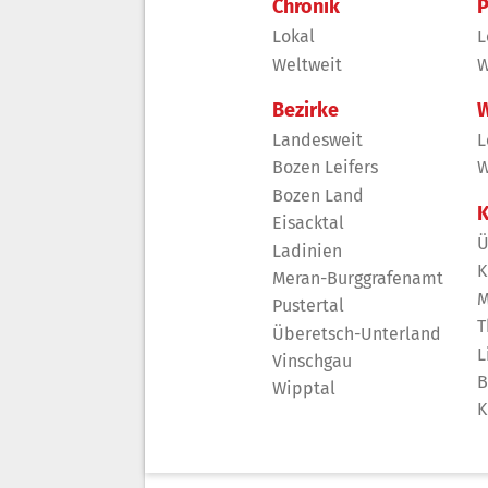
Chronik
P
Lokal
L
Weltweit
W
Bezirke
W
Landesweit
L
Bozen Leifers
W
Bozen Land
K
Eisacktal
Ü
Ladinien
K
Meran-Burggrafenamt
M
Pustertal
T
Überetsch-Unterland
L
Vinschgau
B
Wipptal
K