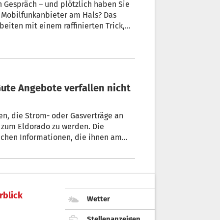
in Gespräch – und plötzlich haben Sie
 Mobilfunkanbieter am Hals? Das
beiten mit einem raffinierten Trick,
eidenden Fehler gemacht.
en, die Strom- oder Gasverträge an
 zum Eldorado zu werden. Die
ichen Informationen, die ihnen am
eln oder auch Hilfe für den Rücktritt
die Berater der Verbraucherzentrale
rblick
Wetter
Stellenanzeigen