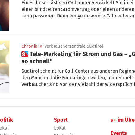
Eines dieser lästigen Callcenter verwickelt Sie in e
einen sündteuren Stromvertrag oder einen anderen
kann passieren. Denn einige unseriöse Callcenter ar
und mit einem einzigen Wort haben Sie den entsch
Chronik
»
Verbraucherzentrale Südtirol
 Tele-Marketing für Strom und Gas – „Gute Angebote verfallen nicht
so schnell“
Südtirol scheint für Call-Center aus anderen Region
den Mann und die Frau bringen wollen, immer mehr
Verbraucher sind von der Vielzahl der widersprüchl
Telefon serviert werden, zu Recht verwirrt. Bei Zweif
von einem voreilig abgeschlossenen Vertrag stehen 
Südtirol (VZS) jederzeit zur Verfügung.
olitik
Sport
s+ im Übe
okal
Lokal
Events