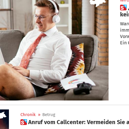
Wirt
 „Hallo, ich bin ein Mensch,
kei
Waru
imm
Vorw
Ein 
Chronik
»
Betrug
 Anruf vom Callcenter: Vermeiden Sie 