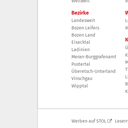
Weltweit
W
Bezirke
W
Landesweit
L
Bozen Leifers
W
Bozen Land
K
Eisacktal
Ü
Ladinien
K
Meran-Burggrafenamt
M
Pustertal
T
Überetsch-Unterland
L
Vinschgau
B
Wipptal
K
Werben auf STOL
Leser