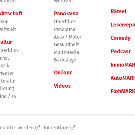
eltweit
Weltweit
Rätsel
irtschaft
Panorama
okal
Überblick
Leserrepo
eltweit
Panorama
Auto / Motor
Comedy
ultur
Gesundheit
berblick
Podcast
Multimedia
unst
Backstage
ImmoMAR
usik
OnTour
heater
AutoMAR
iteratur
Videos
ildung
FlohMAR
ino / TV
reporter werden
Tourentipps