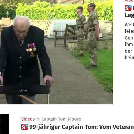
Vide
 Liebesbeweis an eine
Le
Wel
feie
Geb
ihm
der 
hei
Videos
»
Captain Tom Moore
 99-jähriger Captain Tom: Vom Vetera