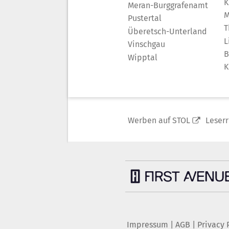
K
Meran-Burggrafenamt
M
Pustertal
T
Überetsch-Unterland
L
Vinschgau
B
Wipptal
K
Werben auf STOL
Leser
Impressum
|
AGB
|
Privacy 