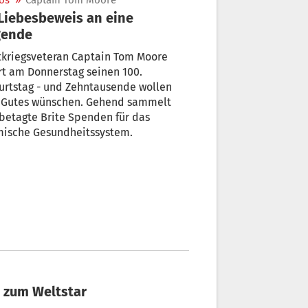
os
»
Captain Tom Moore
gende
tkriegsveteran Captain Tom Moore
rt am Donnerstag seinen 100.
urtstag - und Zehntausende wollen
 Gutes wünschen. Gehend sammelt
betagte Brite Spenden für das
mische Gesundheitssystem.
n zum Weltstar