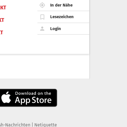
In der Nähe
KT
Lesezeichen
KT
Login
KT
|
sh-Nachrichten
Netiquette