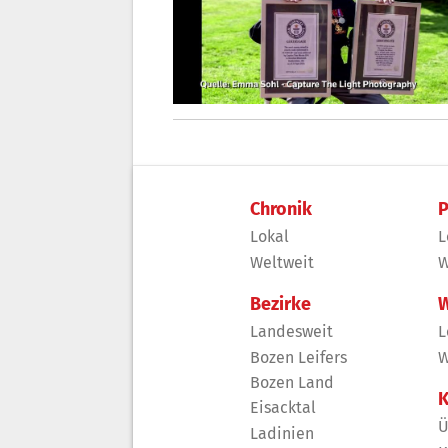
Chronik
P
Lokal
L
Weltweit
W
Bezirke
W
Landesweit
L
Bozen Leifers
W
Bozen Land
K
Eisacktal
Ü
Ladinien