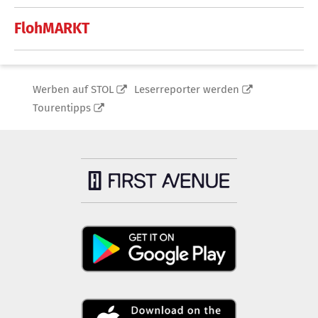
FlohMARKT
Werben auf STOL
Leserreporter werden
Tourentipps