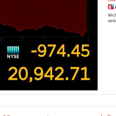
Vide
Wich
verl