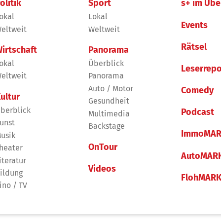
olitik
Sport
s+ im Übe
okal
Lokal
Events
eltweit
Weltweit
Rätsel
irtschaft
Panorama
okal
Überblick
Leserrepo
eltweit
Panorama
Auto / Motor
Comedy
ultur
Gesundheit
berblick
Podcast
Multimedia
unst
Backstage
ImmoMAR
usik
OnTour
heater
AutoMAR
iteratur
Videos
ildung
FlohMAR
ino / TV