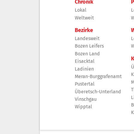
Chronik
P
Lokal
L
Weltweit
W
Bezirke
W
Landesweit
L
Bozen Leifers
W
Bozen Land
K
Eisacktal
Ü
Ladinien
K
Meran-Burggrafenamt
M
Pustertal
T
Überetsch-Unterland
L
Vinschgau
B
Wipptal
K