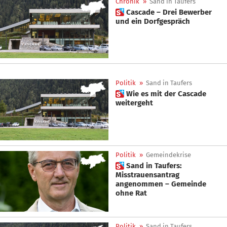
Chronik
»
Sand in Taufers
 Cascade – Drei Bewerber
und ein Dorfgespräch
Politik
»
Sand in Taufers
 Wie es mit der Cascade
weitergeht
Politik
»
Gemeindekrise
 Sand in Taufers:
Misstrauensantrag
angenommen – Gemeinde
ohne Rat
Politik
»
Sand in Taufers