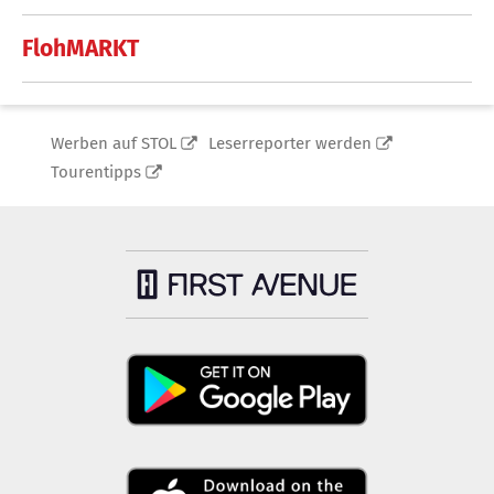
FlohMARKT
Werben auf STOL
Leserreporter werden
Tourentipps