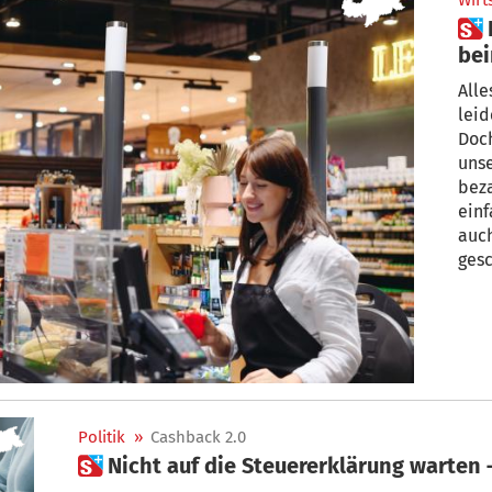
Wirt
 Heißer Tipp: So können Sie
bei
Eu
Alle
leider
Doch
unse
bezahle
einf
auch
gesc
Politik
»
Cashback 2.0
 Nicht auf die Steuererklärung warten 