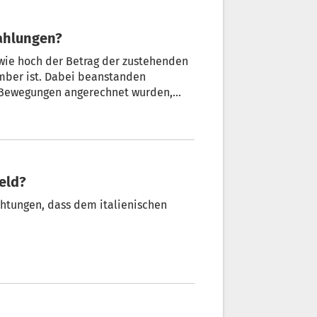
ahlungen?
 wie hoch der Betrag der zustehenden
mber ist. Dabei beanstanden
e Bewegungen angerechnet wurden,
 10 notwendigen Bewegungen nicht
äufig gestellte Frage lautet:„Woran
eld?
chtungen, dass dem italienischen