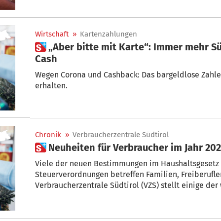
Gamper
Wirtschaft
»
Kartenzahlungen
 „Aber bitte mit Karte“: Immer mehr Südtiroler verzichten auf
Cash
Wegen Corona und Cashback: Das bargeldlose Zahlen
erhalten.
Chronik
»
Verbraucherzentrale Südtirol
 Neuheiten für Verbraucher im Jahr 20
Viele der neuen Bestimmungen im Haushaltsgesetz
Steuerverordnungen betreffen Familien, Freiberufl
Verbraucherzentrale Südtirol (VZS) stellt einige der wichtigsten Neuerungen für
Verbraucher und Familien vor.