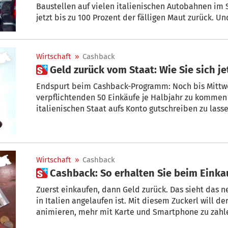
Baustellen auf vielen italienischen Autobahnen im
jetzt bis zu 100 Prozent der fälligen Maut zurück. Und in Südtirol? + Von Rainer
Hilpold
Wirtschaft
»
Cashback
 Geld zurück
Endspurt beim Cashback-Programm: Noch bis Mittwo
verpflichtenden 50 Einkäufe je Halbjahr zu kommen 
italienischen Staat aufs Konto gutschreiben zu lass
Wirtschaft
»
Cashback
 Cashback: So erhalten Sie beim Einka
Zuerst einkaufen, dann Geld zurück. Das sieht das
in Italien angelaufen ist. Mit diesem Zuckerl will 
animieren, mehr mit Karte und Smartphone zu zahlen, anstatt Schein und 
auf den Tresen zu legen. Hier die Antworten auf die wichtigsten Fragen. + Von Sabine