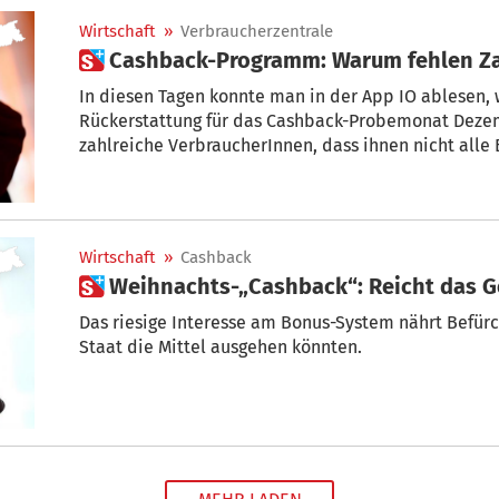
Wirtschaft
»
Verbraucherzentrale
 Cashback-Programm: Warum fehlen Z
In diesen Tagen konnte man in der App IO ablesen,
Rückerstattung für das Cashback-Probemonat Deze
zahlreiche VerbraucherInnen, dass ihnen nicht all
und manche von ihnen konnten so die Schwelle der
erreichen. Die an die Verbraucherzentrale Südtirol h
liegt das?“
Wirtschaft
»
Cashback
 Weihnachts-„Cashback“: Reicht das G
Das riesige Interesse am Bonus-System nährt Befür
Staat die Mittel ausgehen könnten.