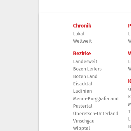
Chronik
P
Lokal
L
Weltweit
W
Bezirke
W
Landesweit
L
Bozen Leifers
W
Bozen Land
K
Eisacktal
Ü
Ladinien
K
Meran-Burggrafenamt
M
Pustertal
T
Überetsch-Unterland
L
Vinschgau
B
Wipptal