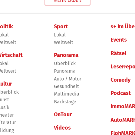
MEHR LADEN
olitik
Sport
s+ im Übe
okal
Lokal
Events
eltweit
Weltweit
Rätsel
irtschaft
Panorama
okal
Überblick
Leserrepo
eltweit
Panorama
Auto / Motor
Comedy
ultur
Gesundheit
berblick
Podcast
Multimedia
unst
Backstage
ImmoMAR
usik
OnTour
heater
AutoMAR
iteratur
Videos
ildung
FlohMAR