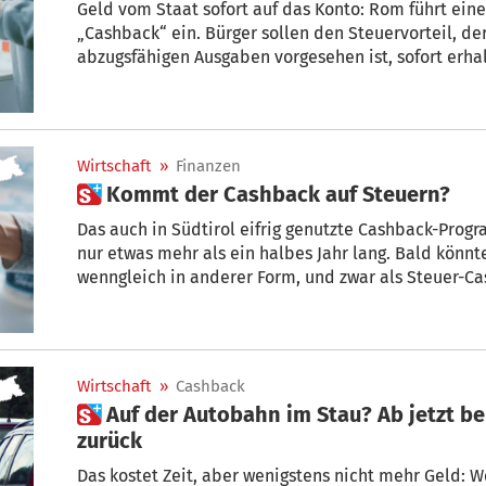
Geld vom Staat sofort auf das Konto: Rom führt ein
„Cashback“ ein. Bürger sollen den Steuervorteil, de
abzugsfähigen Ausgaben vorgesehen ist, sofort erhalt
Wirtschaft
»
Finanzen
 Kommt der Cashback auf Steuern?
Das auch in Südtirol eifrig genutzte Cashback-Prog
nur etwas mehr als ein halbes Jahr lang. Bald könnt
wenngleich in anderer Form, und zwar als Steuer-Ca
bislang darüber bekannt ist. + Von Rainer Hilpold
Wirtschaft
»
Cashback
 Auf der Autobahn im Stau? Ab jetzt bekommen Sie die Maut
zurück
Das kostet Zeit, aber wenigstens nicht mehr Geld: 