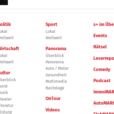
olitik
Sport
s+ im Übe
okal
Lokal
Events
eltweit
Weltweit
Rätsel
irtschaft
Panorama
okal
Überblick
Leserrepo
eltweit
Panorama
Auto / Motor
Comedy
ultur
Gesundheit
berblick
Podcast
Multimedia
unst
Backstage
ImmoMAR
usik
OnTour
heater
AutoMAR
iteratur
Videos
ildung