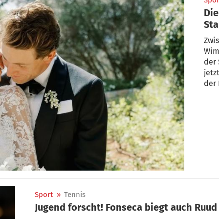
Spor
Die
Sta
Zwi
Wim
der 
jetz
der 
Sport
»
Tennis
Jugend forscht! Fonseca biegt auch Ruud