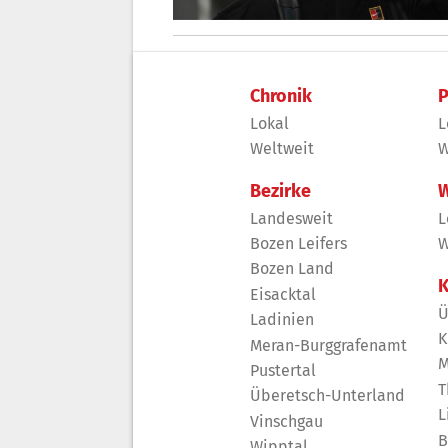
Chronik
P
Lokal
L
Weltweit
W
Bezirke
W
Landesweit
L
Bozen Leifers
W
Bozen Land
K
Eisacktal
Ü
Ladinien
K
Meran-Burggrafenamt
M
Pustertal
T
Überetsch-Unterland
L
Vinschgau
B
Wipptal