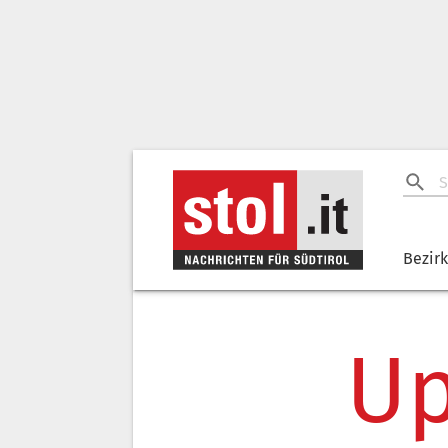
Bezir
Up