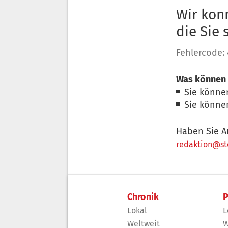
Wir konn
die Sie
Fehlercode:
Was können 
Sie könne
Sie könne
Haben Sie A
redaktion@sto
Chronik
P
Lokal
L
Weltweit
W