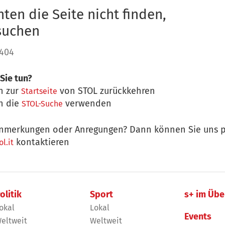
ten die Seite nicht finden,
 suchen
 404
Sie tun?
n zur
von STOL zurückkehren
Startseite
n die
verwenden
STOL-Suche
nmerkungen oder Anregungen? Dann können Sie uns p
kontaktieren
l.it
olitik
Sport
s+ im Übe
okal
Lokal
Events
eltweit
Weltweit