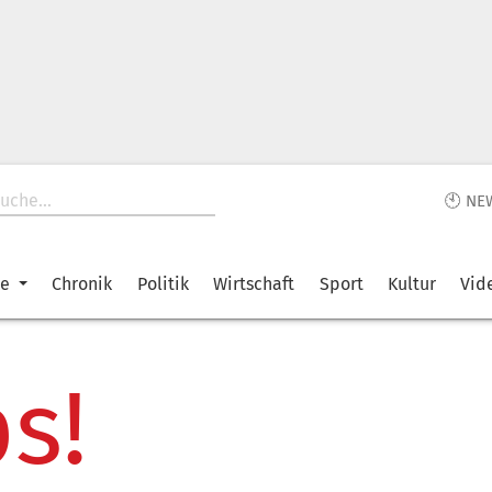
🕙 NE
ke
Chronik
Politik
Wirtschaft
Sport
Kultur
Vid
s!