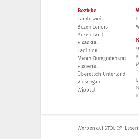
Bezirke
W
Landesweit
L
Bozen Leifers
W
Bozen Land
K
Eisacktal
Ü
Ladinien
K
Meran-Burggrafenamt
M
Pustertal
T
Überetsch-Unterland
L
Vinschgau
B
Wipptal
K
Werben auf STOL
Leser