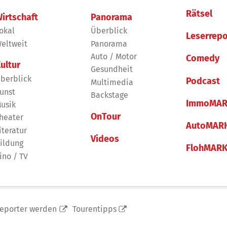
Rätsel
irtschaft
Panorama
okal
Überblick
Leserrepo
eltweit
Panorama
Auto / Motor
Comedy
ultur
Gesundheit
berblick
Podcast
Multimedia
unst
Backstage
ImmoMAR
usik
OnTour
heater
AutoMAR
iteratur
Videos
ildung
FlohMAR
ino / TV
reporter werden
Tourentipps