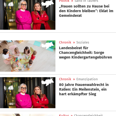
Politik
»
Sand in Taufers
„Frauen sollten zu Hause bei
den Kindern bleiben“: Eklat im
Gemeinderat
Chronik
»
Soziales
Landesbeirat für
Chancengleichheit: Sorge
wegen Kindergartengebühren
Chronik
»
Emanzipation
80 Jahre Frauenwahlrecht in
Italien: Ein Meilenstein, ein
hart erkämpfter Sieg
Kultur
»
Chancengleichheit