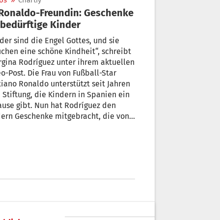
os
»
Chartiy
 bedürftige Kinder
der sind die Engel Gottes, und sie
chen eine schöne Kindheit“, schreibt
gina Rodríguez unter ihrem aktuellen
o-Post. Die Frau von Fußball-Star
tiano Ronaldo unterstützt seit Jahren
 Stiftung, die Kindern in Spanien ein
use gibt. Nun hat Rodríguez den
ern Geschenke mitgebracht, die von
ßen Firmen gespendet wurden, mit
en das Model zusammenarbeitet.