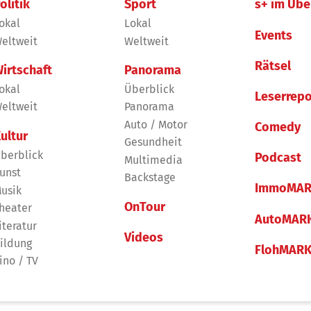
olitik
Sport
s+ im Übe
okal
Lokal
Events
eltweit
Weltweit
Rätsel
irtschaft
Panorama
okal
Überblick
Leserrepo
eltweit
Panorama
Auto / Motor
Comedy
ultur
Gesundheit
berblick
Podcast
Multimedia
unst
Backstage
ImmoMAR
usik
OnTour
heater
AutoMAR
iteratur
Videos
ildung
FlohMAR
ino / TV