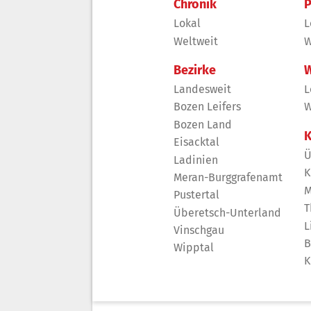
Chronik
P
Lokal
L
Weltweit
W
Bezirke
W
Landesweit
L
Bozen Leifers
W
Bozen Land
K
Eisacktal
Ü
Ladinien
K
Meran-Burggrafenamt
M
Pustertal
T
Überetsch-Unterland
L
Vinschgau
B
Wipptal
K