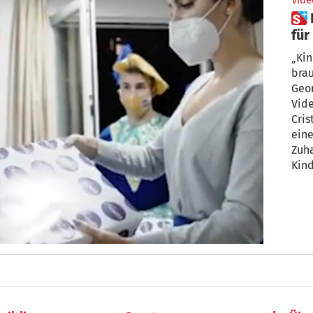
Vide
 Ronaldo-Freundin: Geschenke
für
„Kin
brau
Geor
Vide
Cris
eine
Zuha
Kind
gro
den