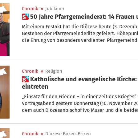
Chronik
»
Jubiläum
 50 Jahre Pfarrgemeinderat: 14 Fraue
Mit einem Festakt hat die Diözese heute (3. Dezembe
Bestehen der Pfarrgemeinderäte gefeiert. Höhepunk
die Ehrung von besonders verdienten Pfarrgemeind
Chronik
»
Religion
 Katholische und evangelische Kirche: Gemeinsam für Frieden
eintreten
„Einsatz für den Frieden – in einer Zeit des Krieges
Vortragsabend gestern Donnerstag (10. November 20
dem auch Diözesanbischof Ivo Muser und die beide
Jäger (Bozen) und Timm Harder (Meran) teilgenomm
Maria Stettner und P. Martin M. Lintner wurde deutl
nicht aus Angst geboren wird und nur durch Gerecht
Chronik
»
Diözese Bozen-Brixen