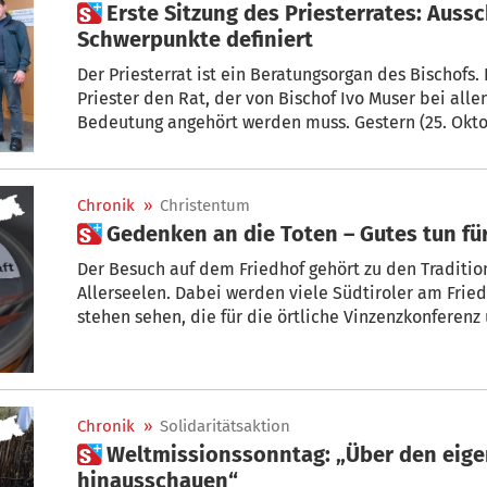
 Erste Sitzung des Priesterrates: Ausschuss gewählt und
Schwerpunkte definiert
Der Priesterrat ist ein Beratungsorgan des Bischofs.
Priester den Rat, der von Bischof Ivo Muser bei all
Bedeutung angehört werden muss. Gestern (25. Oktob
ersten Mal in der Arbeitsperiode 2022 – 2027 zusam
der gestrigen Sitzung Don Mario Gretter bestätigt w
Sitzung sind auch der 6-köpfige Ausschuss gewählt u
Chronik
»
Christentum
Arbeitsschwerpunkte definiert worden.
 Gedenken an die Toten – Gutes tun f
Der Besuch auf dem Friedhof gehört zu den Traditio
Allerseelen. Dabei werden viele Südtiroler am Friedhofseingang F
stehen sehen, die für die örtliche Vinzenzkonferen
Spendensammlung am Eingang der Friedhöfe ist ein
unsere Gemeinschaft“, erklärt Josef Andreas Hasping
Südtiroler Vinzenzgemeinschaft.
Chronik
»
Solidaritätsaktion
 Weltmissionssonntag: „Über den eigenen Tellerrand
hinausschauen“