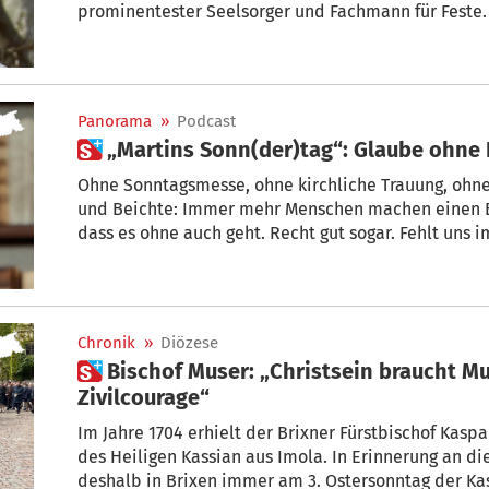
prominentester Seelsorger und Fachmann für Feste. 
Gadertaler Geistliche viele Menschen durchs Kirchenjahr – nicht mit frommen
Floskeln, sondern mit alltagstauglichen Ideen und
Panorama
»
Podcast
 „Martins Sonn(der)tag“: Glaube ohne 
Ohne Sonntagsmesse, ohne kirchliche Trauung, ohne Seg
und Beichte: Immer mehr Menschen machen einen B
dass es ohne auch geht. Recht gut sogar. Fehlt uns i
Auf diese provokante Frage hat der Pastoraltheolog
überraschende Antwort.
Chronik
»
Diözese
 Bischof Muser: „Christsein braucht Mut, Überzeugung und
Zivilcourage“
Im Jahre 1704 erhielt der Brixner Fürstbischof Kaspa
des Heiligen Kassian aus Imola. In Erinnerung an di
deshalb in Brixen immer am 3. Ostersonntag der Kas