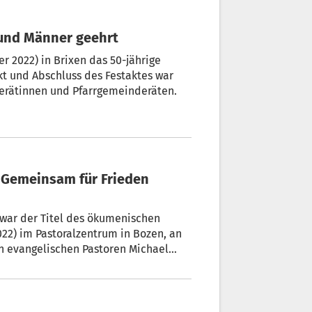
n und Männer geehrt
r 2022) in Brixen das 50-jährige
t und Abschluss des Festaktes war
erätinnen und Pfarrgemeinderäten.
“ war der Titel des ökumenischen
22) im Pastoralzentrum in Bozen, an
n evangelischen Pastoren Michael
en haben. Bei den Vorträgen von
ich, dass Frieden aus Vertrauen und
igkeit erhalten werden kann.