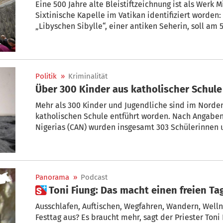
Eine 500 Jahre alte Bleistiftzeichnung ist als Werk
Sixtinische Kapelle im Vatikan identifiziert worden
„Libyschen Sibylle“, einer antiken Seherin, soll am
Christie's für einen Schätzpreis von 1,5 bis 2 Millione
versteigert werden, wie die Zeitung „La Repubblica“
Politik
»
Kriminalität
Über 300 Kinder aus katholischer Schule 
Mehr als 300 Kinder und Jugendliche sind im Norden
katholischen Schule entführt worden. Nach Angaben
Nigerias (CAN) wurden insgesamt 303 Schülerinnen u
Kinder, sowie zwölf Lehrkräfte aus einem Internat i
Niger verschleppt. Bewaffnete Männer hatten die 
Freitagmorgen überfallen.
Panorama
»
Podcast
 Toni Fiung: Das mac
Ausschlafen, Auftischen, Wegfahren, Wandern, Well
Festtag aus? Es braucht mehr, sagt der Priester Toni Fiung, Südtirols vielleicht