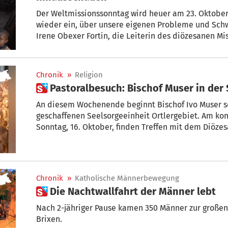
Der Weltmissionssonntag wird heuer am 23. Oktober 
wieder ein, über unsere eigenen Probleme und Schw
Irene Obexer Fortin, die Leiterin des diözesanen Mi
diesem Tag bei der größten Solidaritätsaktion der K
gesammelt werden, sind für die vielfältigen Aufgab
Diözesen der Welt bestimmt.
Chronik
»
Religion
 Pastoralbesuch: Bischof Muser in der
An diesem Wochenende beginnt Bischof Ivo Muser s
geschaffenen Seelsorgeeinheit Ortlergebiet. Am k
Sonntag, 16. Oktober, finden Treffen mit dem Diözesa
Trafoi statt. Der Pastoralbesuch wird am darauf f
Stationen in Lichtenberg und Prad abgeschlossen. 
23. Oktober, wird die Seelsorgeeinheit offiziell erric
Chronik
»
Katholische Männerbewegung
 Die Nachtwallfahrt der Männer lebt
Nach 2-jähriger Pause kamen 350 Männer zur großen
Brixen.