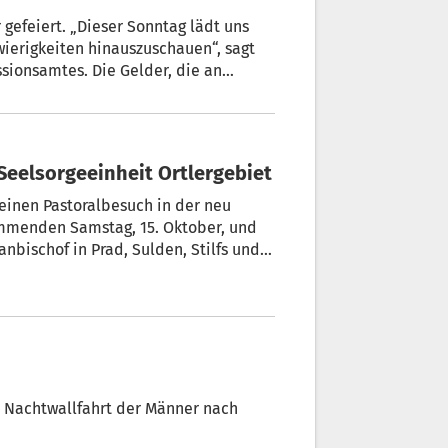
gefeiert. „Dieser Sonntag lädt uns
ierigkeiten hinauszuschauen“, sagt
ssionsamtes. Die Gelder, die an
atholiken in allen Ländern der Welt
en der Mission in den ärmsten
 Seelsorgeeinheit Ortlergebiet
einen Pastoralbesuch in der neu
ommenden Samstag, 15. Oktober, und
nbischof in Prad, Sulden, Stilfs und
olgenden Wochenende mit weiteren
Beim Gottesdienst in Prad am Sonntag,
htet.
 Nachtwallfahrt der Männer nach