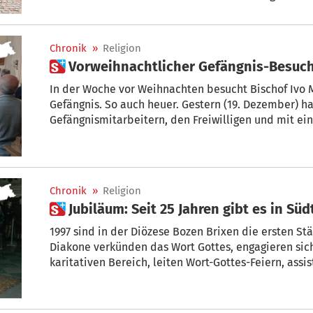
gefeiert. Beim Gottesdienst im Brixner Dom sagte Bi
in der heutigen Zeit mehr denn je Mut, Überzeugung
„Wir müssen wissen, wer wir sind und wofür wir steh
Chronik
»
Religion
 Vorweihnachtlicher Gefängnis-Besuc
In der Woche vor Weihnachten besucht Bischof Ivo
Gefängnis. So auch heuer. Gestern (19. Dezember) h
Gefängnismitarbeitern, den Freiwilligen und mit ei
einsitzenden Gefangenen eine Wort-Gottes-Feier zel
Chronik
»
Religion
 Jubiläum: Seit 25 Jahren gibt es in S
1997 sind in der Diözese Bozen Brixen die ersten S
Diakone verkünden das Wort Gottes, engagieren sich
karitativen Bereich, leiten Wort-Gottes-Feiern, assi
Eheschließung, spenden Taufen, halten Beerdigunge
Diakone in Südtirol.