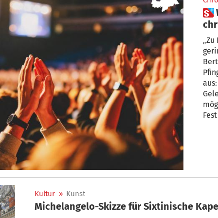
Chro
 Wie Pfingsten auf den
chr
und
„Zu 
geri
Bert
Pfin
aus:
Gele
möge
Fest
Kultur
»
Kunst
Michelangelo-Skizze für Sixtinische Kape