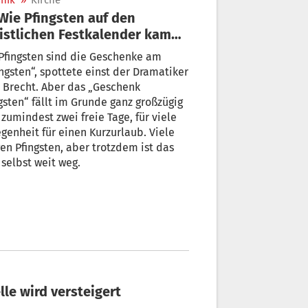
nik
»
Kirche
istlichen Festkalender kam
 was es heute bedeutet
Pfingsten sind die Geschenke am
ngsten“, spottete einst der Dramatiker
 Brecht. Aber das „Geschenk
gsten“ fällt im Grunde ganz großzügig
 zumindest zwei freie Tage, für viele
genheit für einen Kurzurlaub. Viele
n Pfingsten, aber trotzdem ist das
 selbst weit weg.
lle wird versteigert