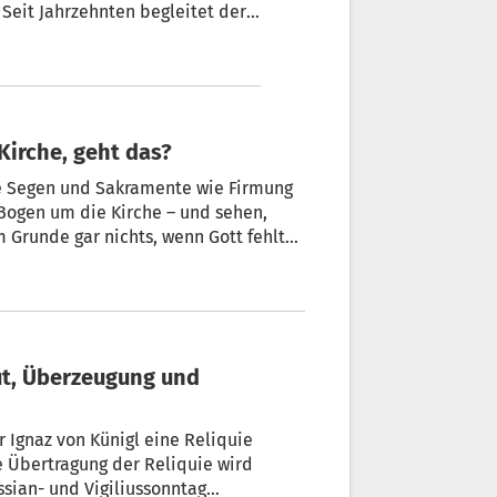
Seit Jahrzehnten begleitet der
 ansteckender Lebensfreude.
Kirche, geht das?
en und Sakramente wie Firmung
ogen um die Kirche – und sehen,
m Grunde gar nichts, wenn Gott fehlt?
e Alexander Notdurfter eine
r Ignaz von Künigl eine Reliquie
e Übertragung der Reliquie wird
sian- und Vigiliussonntag