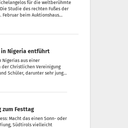
 Michelangelos für die weltberühmte
: Die Studie des rechten Fußes der
 5. Februar beim Auktionshaus
n US-Dollar (1,3 bis 1,7 Mio. Euro)
 berichtet.
in Nigeria entführt
 Nigerias aus einer
 der Christlichen Vereinigung
nd Schüler, darunter sehr junge
m Dorf Papiri im Bundesstaat
Schule demnach am frühen
ht einen freien Tag zum Festtag
ness: Macht das einen Sonn- oder