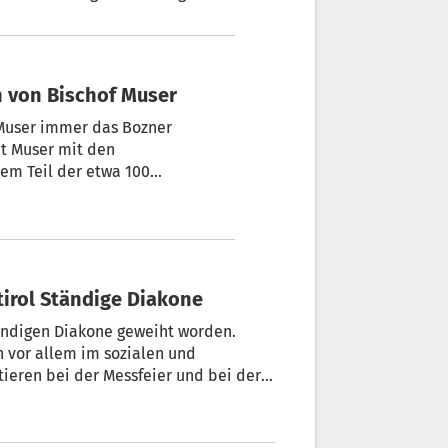
schof Ivo Muser, dass Christsein
 und auch Zivilcourage brauche:
en.“
h von Bischof Muser
 Muser immer das Bozner
at Muser mit den
nem Teil der etwa 100
ebriert.
üdtirol Ständige Diakone
tändigen Diakone geweiht worden.
 vor allem im sozialen und
stieren bei der Messfeier und bei der
n. Derzeit wirken 26 Ständige