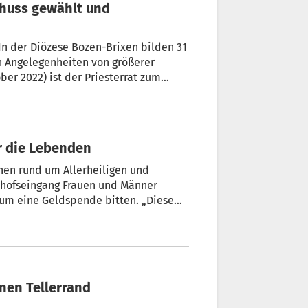
 In der Diözese Bozen-Brixen bilden 31
en Angelegenheiten von größerer
er 2022) ist der Priesterrat zum
mengetreten. Als Moderator ist bei
orden. Bei der konstituierenden
nd die inhaltlichen
ür die Lebenden
nen rund um Allerheiligen und
rauen und Männer
z um eine Geldspende bitten. „Diese
e der wichtigen Einnahmequellen für
er, Zentralratspräsident der