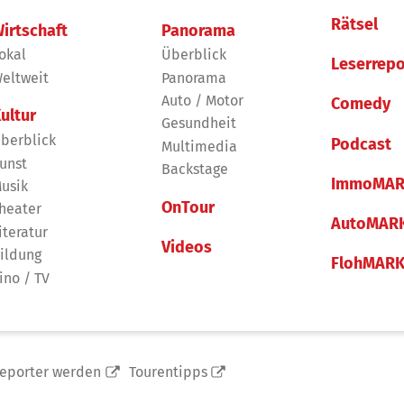
Rätsel
irtschaft
Panorama
okal
Überblick
Leserrepo
eltweit
Panorama
Auto / Motor
Comedy
ultur
Gesundheit
berblick
Podcast
Multimedia
unst
Backstage
ImmoMAR
usik
OnTour
heater
AutoMAR
iteratur
Videos
ildung
FlohMAR
ino / TV
reporter werden
Tourentipps