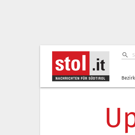
Bezir
Up