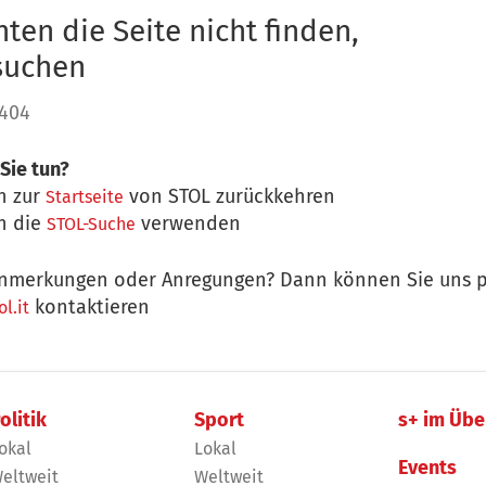
ten die Seite nicht finden,
 suchen
 404
Sie tun?
n zur
von STOL zurückkehren
Startseite
n die
verwenden
STOL-Suche
nmerkungen oder Anregungen? Dann können Sie uns p
kontaktieren
l.it
olitik
Sport
s+ im Übe
okal
Lokal
Events
eltweit
Weltweit