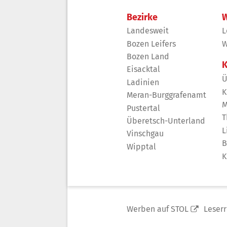
Bezirke
W
Landesweit
L
Bozen Leifers
W
Bozen Land
K
Eisacktal
Ü
Ladinien
K
Meran-Burggrafenamt
M
Pustertal
T
Überetsch-Unterland
L
Vinschgau
B
Wipptal
K
Werben auf STOL
Leser