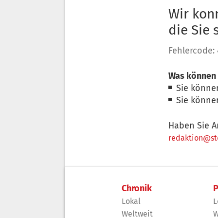
Wir konn
die Sie
Fehlercode:
Was können 
Sie könne
Sie könne
Haben Sie A
redaktion@sto
Chronik
P
Lokal
L
Weltweit
W