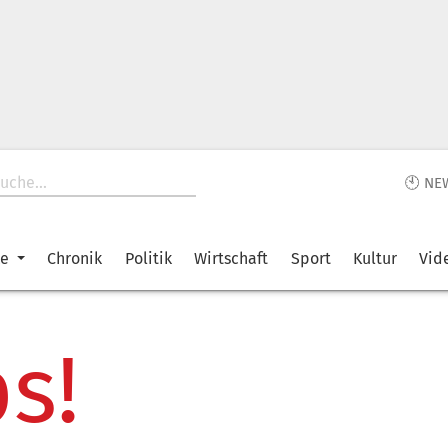
🕙 NE
ke
Chronik
Politik
Wirtschaft
Sport
Kultur
Vid
s!