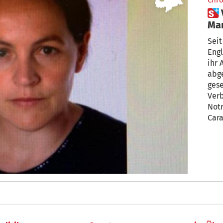
Chro
 Vermisst: Wer hat Christiane
Mar
Seit
Engl
ihr 
abge
gese
Verb
Not
Cara