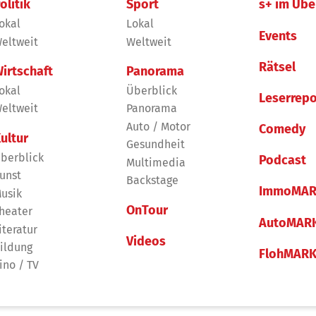
olitik
Sport
s+ im Übe
okal
Lokal
Events
eltweit
Weltweit
Rätsel
irtschaft
Panorama
okal
Überblick
Leserrepo
eltweit
Panorama
Auto / Motor
Comedy
ultur
Gesundheit
berblick
Podcast
Multimedia
unst
Backstage
ImmoMAR
usik
OnTour
heater
AutoMAR
iteratur
Videos
ildung
FlohMAR
ino / TV