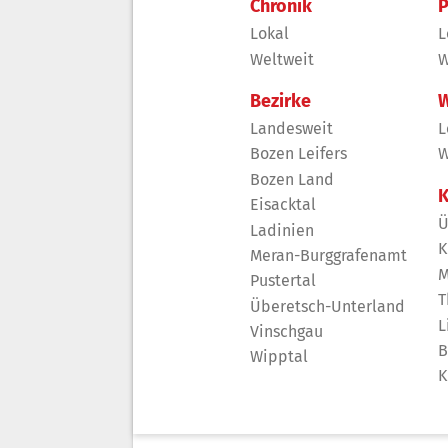
Chronik
P
Lokal
L
Weltweit
W
Bezirke
W
Landesweit
L
Bozen Leifers
W
Bozen Land
K
Eisacktal
Ü
Ladinien
K
Meran-Burggrafenamt
M
Pustertal
T
Überetsch-Unterland
L
Vinschgau
B
Wipptal
K