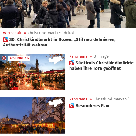
Wirtschaft
»
Christkindlmarkt Südtirol
 30. Christkindlmarkt in Bozen: „Stil neu definieren,
Authentizität wahren“
Panorama
»
Umfrage
ABSTIMMUNG
 Südtirols Christkindlmärkte
haben ihre Tore geöffnet
Panorama
»
Christkindlmarkt Südtirol
 Besonderes Flair