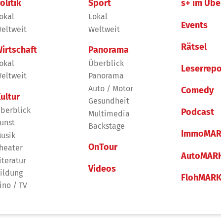
olitik
Sport
s+ im Übe
okal
Lokal
Events
eltweit
Weltweit
Rätsel
irtschaft
Panorama
okal
Überblick
Leserrepo
eltweit
Panorama
Auto / Motor
Comedy
ultur
Gesundheit
berblick
Podcast
Multimedia
unst
Backstage
ImmoMAR
usik
OnTour
heater
AutoMAR
iteratur
Videos
ildung
FlohMAR
ino / TV