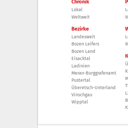
Chronik
P
Lokal
L
Weltweit
W
Bezirke
W
Landesweit
L
Bozen Leifers
W
Bozen Land
K
Eisacktal
Ü
Ladinien
K
Meran-Burggrafenamt
M
Pustertal
T
Überetsch-Unterland
L
Vinschgau
B
Wipptal
K