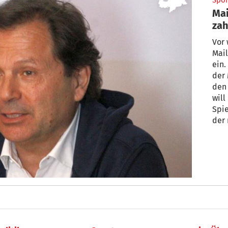
Spor
Mai
zah
un
Vor 
Mail
ein.
der 
den 
will
Spie
der 