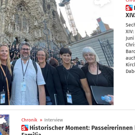
Chro
 Passeirerinnen singen für Leo
XIV
Erl
Sech
XIV:
Juni
Chri
Barc
auch
Kirc
Dabe
ihrer R
Eind
Chronik
»
Interview
 Historischer Moment: Passeirerinnen bei Papstmesse in Sagrada
Familia