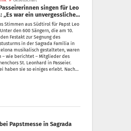
nik
»
Gesellschaft
.: „Es war ein unvergessliches
ebnis“
s Stimmen aus Südtirol für Papst Leo
 Unter den 600 Sängern, die am 10.
 den Festakt zur Segnung des
stusturms in der Sagrada Família in
elona musikalisch gestalteten, waren
 – wie berichtet – Mitglieder des
henchors St. Leonhard in Passeier.
i haben sie so einiges erlebt. Nach
ückkehr haben sie uns all ihre
rücke geschildert.