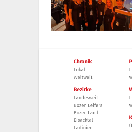
Chronik
P
Lokal
L
Weltweit
W
Bezirke
W
Landesweit
L
Bozen Leifers
W
Bozen Land
K
Eisacktal
Ü
Ladinien