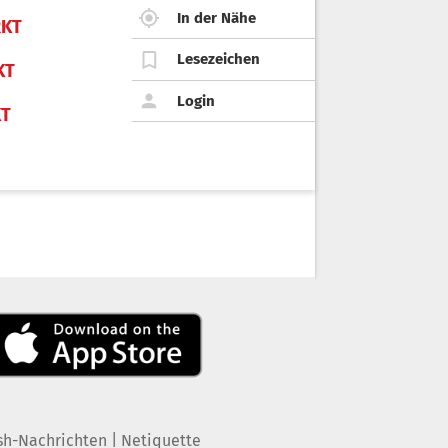
In der Nähe
KT
Lesezeichen
KT
Login
KT
|
sh-Nachrichten
Netiquette