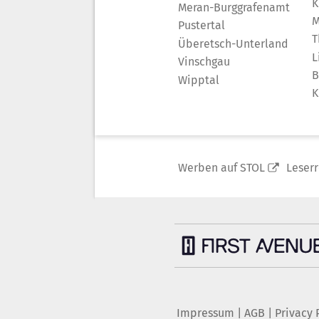
K
Meran-Burggrafenamt
M
Pustertal
T
Überetsch-Unterland
L
Vinschgau
B
Wipptal
K
Werben auf STOL
Leser
Impressum
|
AGB
|
Privacy 