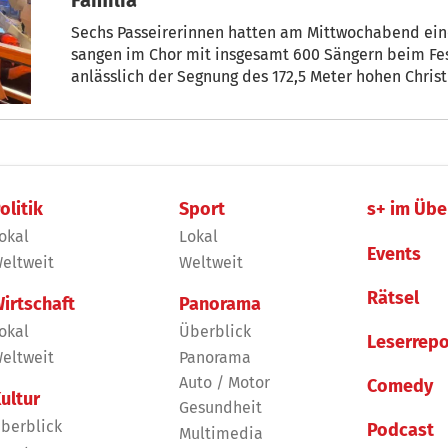
Sechs Passeirerinnen hatten am Mittwochabend eine
sangen im Chor mit insgesamt 600 Sängern beim Festgottesdienst mit Papst Leo XIV.
anlässlich der Segnung des 172,5 Meter hohen Christusturms, des höchsten K
Welt, in der Sagrada Familia. Möglich machte dies Daniel Mestre, einer der
anerkanntesten katalanischen Dirigenten, der mit der bekannten Sopranistin Ulrike
Haller aus St. Leonhard im Passeier verheiratet ist.
olitik
Sport
s+ im Übe
okal
Lokal
Events
eltweit
Weltweit
Rätsel
irtschaft
Panorama
okal
Überblick
Leserrepo
eltweit
Panorama
Auto / Motor
Comedy
ultur
Gesundheit
berblick
Podcast
Multimedia