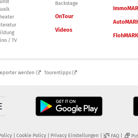
unst
Backstage
ImmoMAR
usik
OnTour
heater
AutoMAR
iteratur
Videos
ildung
FlohMAR
ino / TV
reporter werden
Tourentipps
Policy
|
Cookie Policy
|
Privacy Einstellungen
|
|
FAQ
Pu
2