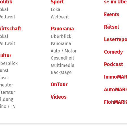
olitik
Sport
s+ im Übe
okal
Lokal
Events
eltweit
Weltweit
Rätsel
irtschaft
Panorama
okal
Überblick
Leserrepo
eltweit
Panorama
Auto / Motor
Comedy
ultur
Gesundheit
berblick
Podcast
Multimedia
unst
Backstage
ImmoMAR
usik
OnTour
heater
AutoMAR
iteratur
Videos
ildung
FlohMAR
ino / TV