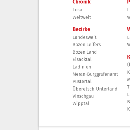
Chronik
P
Lokal
L
Weltweit
W
Bezirke
W
Landesweit
L
Bozen Leifers
W
Bozen Land
K
Eisacktal
Ü
Ladinien
K
Meran-Burggrafenamt
M
Pustertal
T
Überetsch-Unterland
L
Vinschgau
B
Wipptal
K