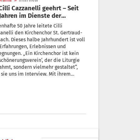
orama
»
Interview
Jahren im Dienste der
rchenmusik
50 Jahre leitete Cilli
anelli den Kirchenchor St. Gertraud-
ach. Dieses halbe Jahrhundert ist voll
Erfahrungen, Erlebnissen und
gen. „Ein Kirchenchor ist kein
önerungsverein‘, der die Liturgie
hmt, sondern vielmehr gestaltet“,
 sie uns im Interview. Mit ihrem
ng wird auch die Chortätigkeit
estellt.