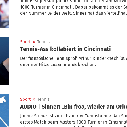
Tennis-Superstar Jannik Sinner bestreitet am Mittw
1000-Turnier in Cincinnati. Dabei bekommt es der S
der Nummer 89 der Welt. Sinner hat das Viertelfinal
Liveticker verpassen Sie nichts.
Sport
»
Tennis
Tennis-Ass kollabiert in Cincinnati
Der französische Tennisprofi Arthur Rinderknech is
enormer Hitze zusammengebrochen.
Sport
»
Tennis
AUDIO | Sinner: „Bin froa, wieder am Orbe
Jannik Sinner ist zurück auf der Tennisbühne. Am S
erstes Match beim Masters-1000-Turnier in Cincinnati in Windes