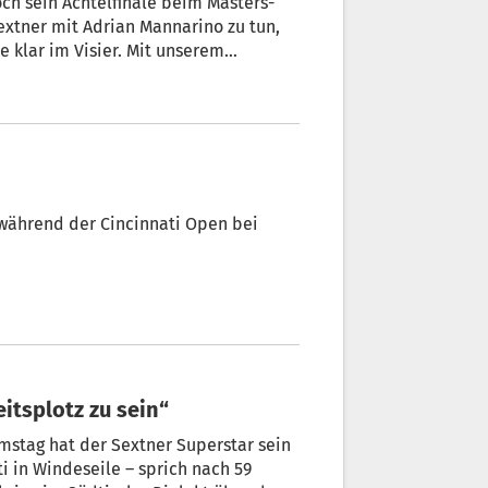
och sein Achtelfinale beim Masters-
extner mit Adrian Mannarino zu tun,
e klar im Visier. Mit unserem
t während der Cincinnati Open bei
itsplotz zu sein“
amstag hat der Sextner Superstar sein
eile – sprich nach 59