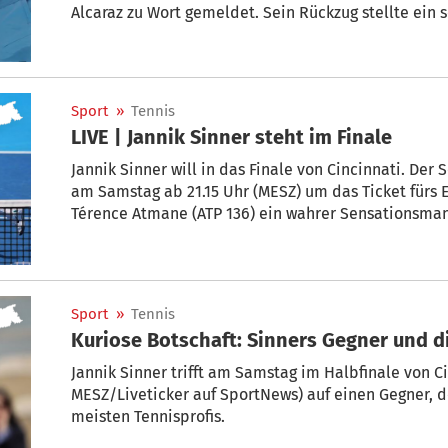
Alcaraz zu Wort gemeldet. Sein Rückzug stellte ein
Sport
»
Tennis
LIVE | Jannik Sinner steht im Finale
Jannik Sinner will in das Finale von Cincinnati. Der
am Samstag ab 21.15 Uhr (MESZ) um das Ticket fürs Endspiel. Ihm gegenüber steht mit
Térence Atmane (ATP 136) ein wahrer Sensationsman
Franzosen beenden? Mit dem SportNews-Liveticker si
Sport
»
Tennis
Kuriose Botschaft: Sinners Gegner und d
Jannik Sinner trifft am Samstag im Halbfinale von Ci
MESZ/Liveticker auf SportNews) auf einen Gegner, de
meisten Tennisprofis.