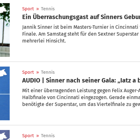
Sport
»
Tennis
Ein Überraschungsgast auf Sinners Gebu
Jannik Sinner ist beim Masters-Turnier in Cincinnati
Finale. Am Samstag steht für den Sextner Superstar 
mehrerlei Hinsicht.
Sport
»
Tennis
AUDIO | Sinner nach seiner Gala: „Iatz a 
Mit einer überragenden Leistung gegen Felix Auger-A
Halbfinale von Cincinnati eingezogen. Gerade einm
benötigte der Superstar, um das Viertelfinale zu ge
Überraschungsmann Terence Atmane. Doch zuvor steht
genießen möchte.
Sport
»
Tennis