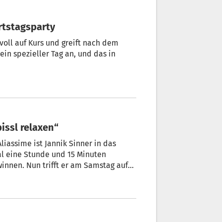
rtstagsparty
 voll auf Kurs und greift nach dem
ein spezieller Tag an, und das in
bissl relaxen“
liassime ist Jannik Sinner in das
al eine Stunde und 15 Minuten
winnen. Nun trifft er am Samstag auf
 für Sinner ein freier Tag an, den er