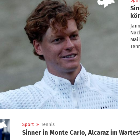
Spor
Sin
kö
Jann
Nach
Mail
Tenn
Sport
»
Tennis
Sinner in Monte Carlo, Alcaraz im Warte