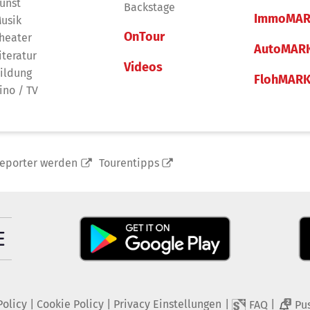
unst
Backstage
ImmoMAR
usik
OnTour
heater
AutoMAR
iteratur
Videos
ildung
FlohMAR
ino / TV
reporter werden
Tourentipps
Policy
|
Cookie Policy
|
Privacy Einstellungen
|
|
FAQ
Pu
2