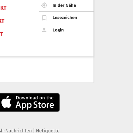
In der Nähe
KT
Lesezeichen
KT
Login
KT
|
sh-Nachrichten
Netiquette