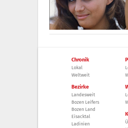
Chronik
P
Lokal
L
Weltweit
W
Bezirke
W
Landesweit
L
Bozen Leifers
W
Bozen Land
K
Eisacktal
Ü
Ladinien