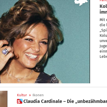
Pan
Kol
im
Mit 
die 
„Spi
Kolu
unve
Juge
ein
Leb
Kultur
»
Ikonen
 Claudia Cardinale – Die „unbezähmba