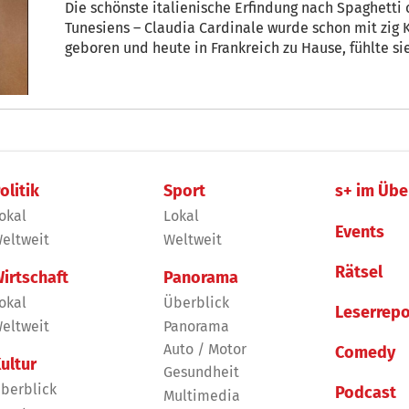
Die schönste italienische Erfindung nach Spaghetti 
Tunesiens – Claudia Cardinale wurde schon mit zi
geboren und heute in Frankreich zu Hause, fühlte sie
Süditalienerin wohlgemerkt. Auch Italien schmück
Kino-Star, der sich nach einer aufregenden Filmkarri
engagiert. + von Robert Messer
olitik
Sport
s+ im Übe
okal
Lokal
Events
eltweit
Weltweit
Rätsel
irtschaft
Panorama
okal
Überblick
Leserrepo
eltweit
Panorama
Auto / Motor
Comedy
ultur
Gesundheit
berblick
Podcast
Multimedia