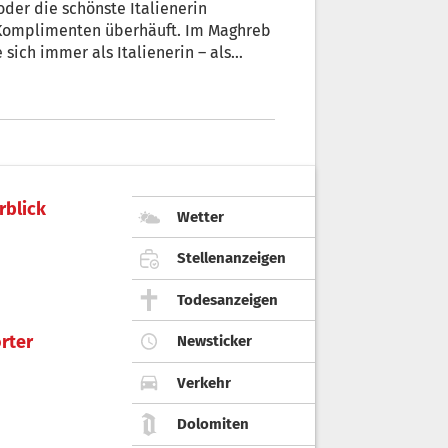
oder die schönste Italienerin
g Komplimenten überhäuft. Im Maghreb
 sich immer als Italienerin – als
t sich gern mit dem „unzähmbaren“
ere als Aktivistin für Frauenrechte
rblick
Wetter
Stellenanzeigen
Todesanzeigen
rter
Newsticker
Verkehr
Dolomiten