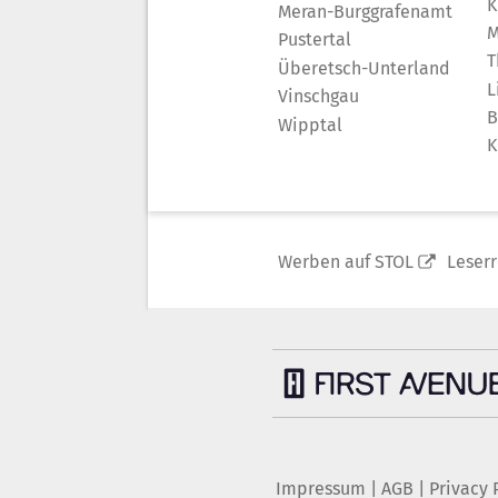
K
Meran-Burggrafenamt
M
Pustertal
T
Überetsch-Unterland
L
Vinschgau
B
Wipptal
K
Werben auf STOL
Leser
Impressum
|
AGB
|
Privacy 