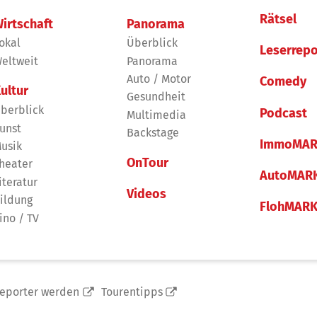
Rätsel
irtschaft
Panorama
okal
Überblick
Leserrepo
eltweit
Panorama
Auto / Motor
Comedy
ultur
Gesundheit
berblick
Podcast
Multimedia
unst
Backstage
ImmoMAR
usik
OnTour
heater
AutoMAR
iteratur
Videos
ildung
FlohMAR
ino / TV
reporter werden
Tourentipps