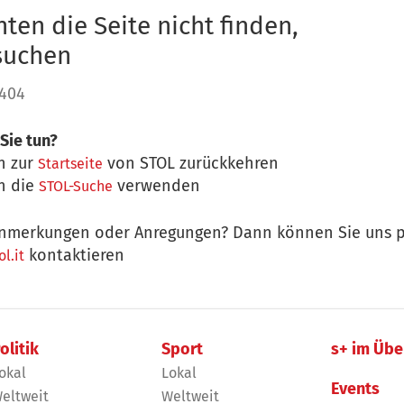
ten die Seite nicht finden,
 suchen
 404
Sie tun?
n zur
von STOL zurückkehren
Startseite
n die
verwenden
STOL-Suche
nmerkungen oder Anregungen? Dann können Sie uns p
kontaktieren
l.it
olitik
Sport
s+ im Übe
okal
Lokal
Events
eltweit
Weltweit