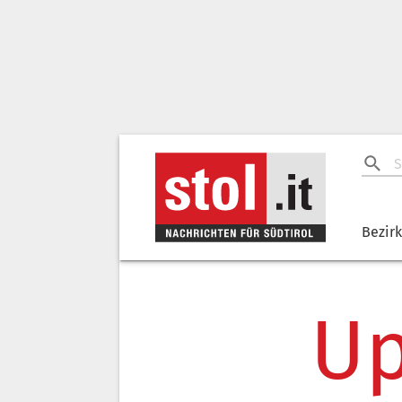
Bezir
Up