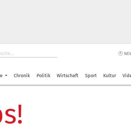
🕙 NE
ke
Chronik
Politik
Wirtschaft
Sport
Kultur
Vid
s!