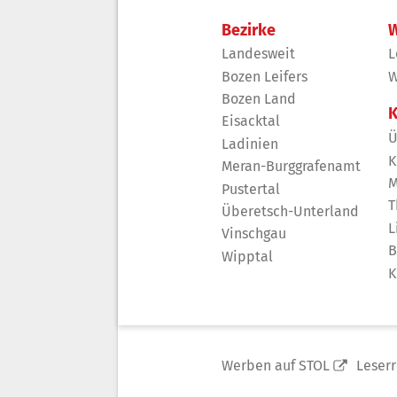
Bezirke
W
Landesweit
L
Bozen Leifers
W
Bozen Land
K
Eisacktal
Ü
Ladinien
K
Meran-Burggrafenamt
M
Pustertal
T
Überetsch-Unterland
L
Vinschgau
B
Wipptal
K
Werben auf STOL
Leser