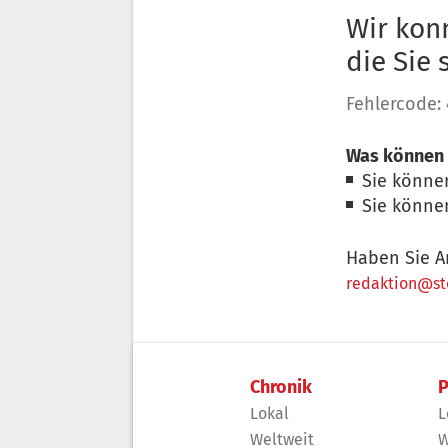
Wir konn
die Sie
Fehlercode:
Was können 
Sie könne
Sie könne
Haben Sie A
redaktion@sto
Chronik
P
Lokal
L
Weltweit
W