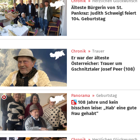
Chronik
»
Herzlichen Glückwunsch
Älteste Bürgerin von St.
Pankraz: Judith Schweigl feiert
104. Geburtstag
Chronik
»
Trauer
Er war der älteste
Österreicher: Trauer um
Gschnitztaler Josef Peer (108)
Panorama
»
Geburtstag
 108 Jahre und kein
bisschen leise: „Hab' eine gute
Frau gehabt“
Chronik
»
Herzlichen Glückwunsch