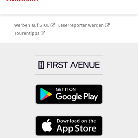
Werben auf STOL
Leserreporter werden
Tourentipps