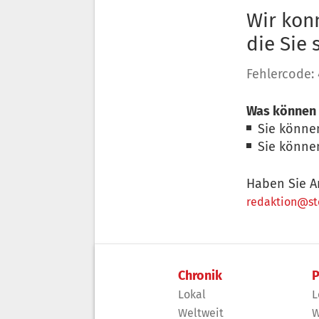
Wir konn
die Sie
Fehlercode:
Was können 
Sie könne
Sie könne
Haben Sie A
redaktion@sto
Chronik
P
Lokal
L
Weltweit
W