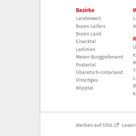
Bezirke
W
Landesweit
L
Bozen Leifers
W
Bozen Land
K
Eisacktal
Ü
Ladinien
K
Meran-Burggrafenamt
M
Pustertal
T
Überetsch-Unterland
L
Vinschgau
B
Wipptal
K
Werben auf STOL
Leser