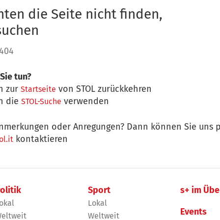
ten die Seite nicht finden,
 suchen
 404
Sie tun?
n zur
von STOL zurückkehren
Startseite
n die
verwenden
STOL-Suche
nmerkungen oder Anregungen? Dann können Sie uns p
kontaktieren
l.it
olitik
Sport
s+ im Übe
okal
Lokal
Events
eltweit
Weltweit