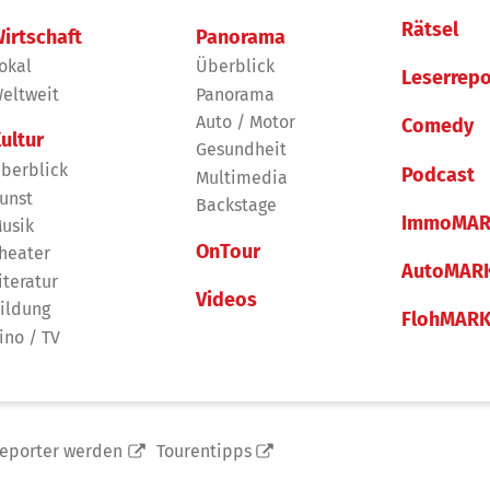
Rätsel
irtschaft
Panorama
okal
Überblick
Leserrepo
eltweit
Panorama
Auto / Motor
Comedy
ultur
Gesundheit
berblick
Podcast
Multimedia
unst
Backstage
ImmoMAR
usik
OnTour
heater
AutoMAR
iteratur
Videos
ildung
FlohMAR
ino / TV
reporter werden
Tourentipps