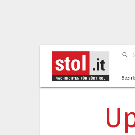
Bezir
Up