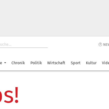
🕙 NE
ke
Chronik
Politik
Wirtschaft
Sport
Kultur
Vid
s!