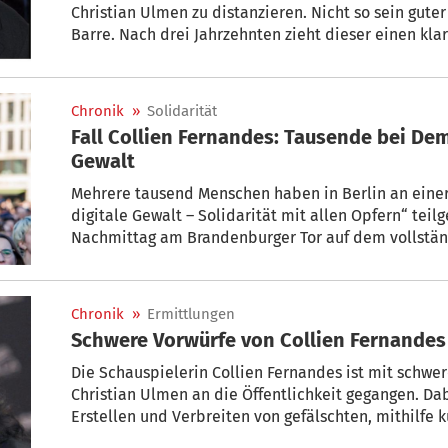
Christian Ulmen zu distanzieren. Nicht so sein gute
Barre. Nach drei Jahrzehnten zieht dieser einen klaren Schlussstrich: Die
Freundschaft zu Christian Ulmen ist für ihn vorbei. A
gewordene Strafanzeige von Collien Fernandes geg
Chronik
»
Solidarität
Fall Collien Fernandes: Tausende bei Dem
Gewalt
Mehrere tausend Menschen haben in Berlin an einer
digitale Gewalt – Solidarität mit allen Opfern“ te
Nachmittag am Brandenburger Tor auf dem vollständi
Chronik
»
Ermittlungen
Schwere Vorwürfe von Collien Fernande
Die Schauspielerin Collien Fernandes ist mit schwe
Christian Ulmen an die Öffentlichkeit gegangen. D
Erstellen und Verbreiten von gefälschten, mithilfe k
pornografischen Aufnahmen von ihr. Fernandes erst