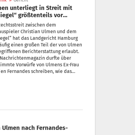
nik
»
Gericht
en unterliegt in Streit mit
iegel“ größtenteils vor
icht
echtsstreit zwischen dem
auspieler Christian Ulmen und dem
iegel“ hat das Landgericht Hamburg
äufig einen großen Teil der von Ulmen
griffenen Berichterstattung erlaubt.
 Nachrichtenmagazin durfte über
timmte Vorwürfe von Ulmens Ex-Frau
ien Fernandes schreiben, wie das
cht am Freitag mitteilte. Ulmen kann
h Beschwerde einlegen.
en Ulmen nach Fernandes-