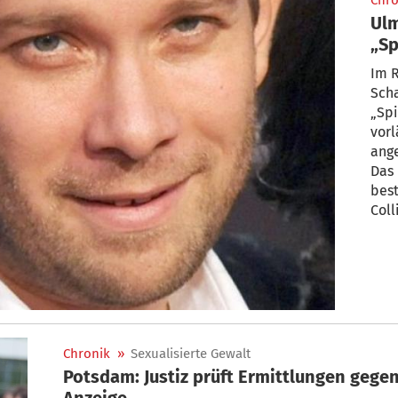
Chro
Ulm
„Sp
Ger
Im R
Sch
„Sp
vorl
ange
Das
bes
Coll
Geri
noc
Chronik
»
Sexualisierte Gewalt
Potsdam: Justiz prüft Ermittlungen geg
Anzeige