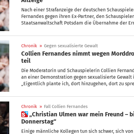
Nach einer Strafanzeige der deutschen Schauspiele
Fernandes gegen ihren Ex-Partner, den Schauspieler
Staatsanwaltschaft Potsdam die Übernahme der Er
Chronik
»
Gegen sexualisierte Gewalt
Collien Fernandes nimmt wegen Morddr
teil
Die Moderatorin und Schauspielerin Collien Fernan
an einer Demonstration gegen sexualisierte Gewalt
„Eigentlich plante ich, dort hinzugehen, dort zu spr
ernsthafte Sicherheitsbedenken, aufgrund von Mor
Fernandes am Mittwoch auf Instagram.
Chronik
»
Fall Collien Fernandes
 „Christian Ulmen war mein Freund – bis zum vergangenen
Donnerstag“
Einige männliche Kollegen tun sich schwer, sich vo