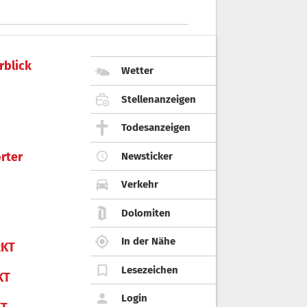
treitet die Vorwürfe.
rblick
Wetter
Stellenanzeigen
Todesanzeigen
rter
Newsticker
Verkehr
Dolomiten
In der Nähe
KT
Lesezeichen
KT
Login