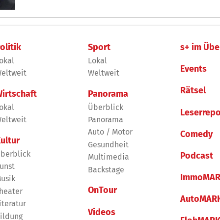
„Spiegel“ hatte zuerst darüber berichtet. Ulmen bes
olitik
Sport
s+ im Übe
okal
Lokal
Events
eltweit
Weltweit
Rätsel
irtschaft
Panorama
okal
Überblick
Leserrepo
eltweit
Panorama
Auto / Motor
Comedy
ultur
Gesundheit
berblick
Podcast
Multimedia
unst
Backstage
ImmoMAR
usik
OnTour
heater
AutoMAR
iteratur
Videos
ildung