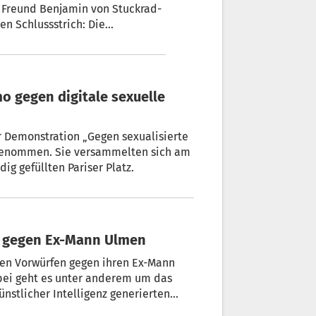
r Freund Benjamin von Stuckrad-
nlass dafür ist die öffentlich
en ihren Ex-Ehemann Ulmen.
o gegen digitale sexuelle
 Demonstration „Gegen sexualisierte
ilgenommen. Sie versammelten sich am
g gefüllten Pariser Platz.
s gegen Ex-Mann Ulmen
ren Vorwürfen gegen ihren Ex-Mann
abei geht es unter anderem um das
ünstlicher Intelligenz generierten
attete Anzeige gegen Ulmen. Der