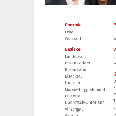
Chronik
P
Lokal
L
Weltweit
W
Bezirke
W
Landesweit
L
Bozen Leifers
W
Bozen Land
K
Eisacktal
Ü
Ladinien
K
Meran-Burggrafenamt
M
Pustertal
T
Überetsch-Unterland
L
Vinschgau
B
Wipptal