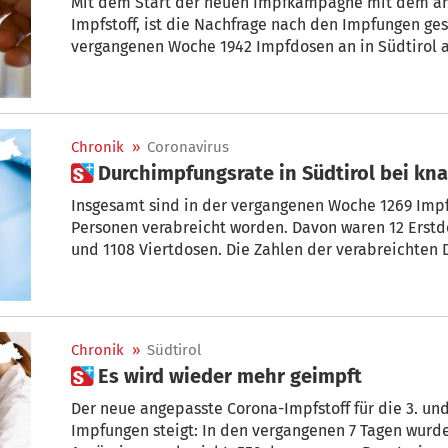
Mit dem Start der neuen Impfkampagne mit dem an
Impfstoff, ist die Nachfrage nach den Impfungen ges
vergangenen Woche 1942 Impfdosen an in Südtirol a
worden.
Chronik
»
Coronavirus
 Durchimpfungsrate in Südtirol bei kn
Insgesamt sind in der vergangenen Woche 1269 Impf
Personen verabreicht worden. Davon waren 12 Erstdo
und 1108 Viertdosen. Die Zahlen der verabreichten
vergangenen 7 Tage.
Chronik
»
Südtirol
 Es wird wieder mehr geimpft
Der neue angepasste Corona-Impfstoff für die 3. und 
Impfungen steigt: In den vergangenen 7 Tagen wurden 590 Impfdosen an in Südt