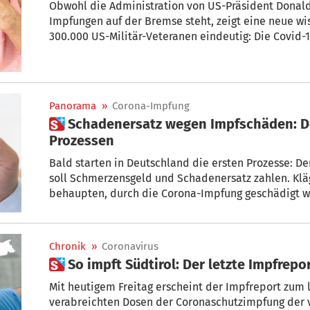
Obwohl die Administration von US-Präsident Donald
Impfungen auf der Bremse steht, zeigt eine neue wi
300.000 US-Militär-Veteranen eindeutig: Die Covid
vor den gefährlichsten Konsequenzen von SARS-CoV-
Panorama
»
Corona-Impfung
 Schadenersatz wegen Impfschäden: Der Knackpunkt bei den
Prozessen
Bald starten in Deutschland die ersten Prozesse: De
soll Schmerzensgeld und Schadenersatz zahlen. Klä
behaupten, durch die Corona-Impfung geschädigt wo
Chancen?
Chronik
»
Coronavirus
 So impft Südtirol: Der letzte Impfrepo
Mit heutigem Freitag erscheint der Impfreport zum l
verabreichten Dosen der Coronaschutzimpfung der ve