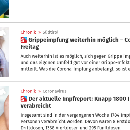
Chronik
»
Südtirol
 Grippeimpfung weiterhin möglich – Corona-Impfung für Babys ab
Freitag
Auch weiterhin ist es möglich, sich gegen Grippe i
und das eigenen Umfeld gut vor einer Grippe-Infekt
mitteilt. Was die Corona-Impfung anbelangt, so ist es ab morgen möglich, auch Babys ab
6 Monaten bis zum Alter von 4 Jahren für die Coro
Impfung wird vor allem fragilen Kindern empfohlen.
Chronik
»
Coronavirus
 Der aktuelle Impfreport: Knapp 1800 Impfdosen in Südtirol
verabreicht
Insgesamt sind in der vergangenen Woche 1784 Impf
Personen verabreicht worden. Davon waren 8 Erstdo
Drittdosen, 1338 Viertdosen und 295 Fünftdosen.