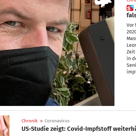
Chro
 „Ich dachte, ich bin im
fal
Vor 
2020
Mass
Leon
Zeit
in d
Seni
impf
glei
Bürg
sich
Chronik
»
Coronavirus
US-Studie zeigt: Covid-Impfstoff weiter