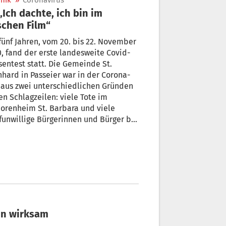
nik
»
Coronavirus
schen Film“
fünf Jahren, vom 20. bis 22. November
, fand der erste landesweite Covid-
entest statt. Die Gemeinde St.
hard in Passeier war in der Corona-
 aus zwei unterschiedlichen Gründen
en Schlagzeilen: viele Tote im
orenheim St. Barbara und viele
unwillige Bürgerinnen und Bürger bei
chzeitig hohen Infektionszahlen.
ermeister Robert Tschöll erinnert
 an diese herausfordernde Zeit.
hin wirksam