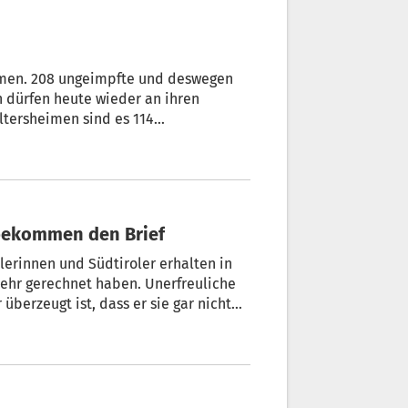
tmen. 208 ungeimpfte und deswegen
n dürfen heute wieder an ihren
ltersheimen sind es 114
utigen Tag endet. Möglich macht
äsidentin Giorgia Meloni.
r bekommen den Brief
ehr gerechnet haben. Unerfreuliche
überzeugt ist, dass er sie gar nicht
 besten Fall das Geld zu ersparen.