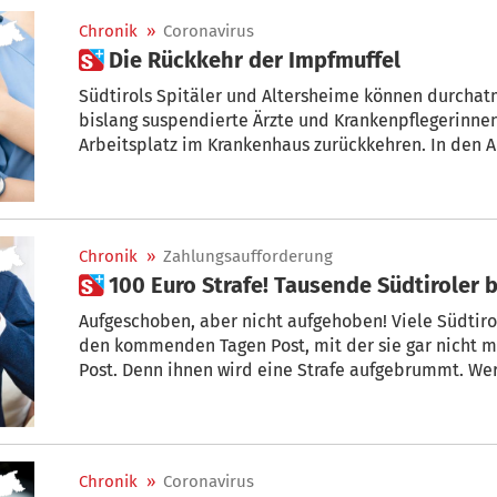
Chronik
»
Coronavirus
 Die Rückkehr der Impfmuffel
Südtirols Spitäler und Altersheime können durcha
bislang suspendierte Ärzte und Krankenpflegerinne
Arbeitsplatz im Krankenhaus zurückkehren. In den A
Mitarbeiterinnen, deren Suspendierung mit dem he
diese vorzeitige Rückkehr ein Dekret von Ministerpr
Chronik
»
Zahlungsaufforderung
 100 Euro Strafe! Tausende Südtirole
Aufgeschoben, aber nicht aufgehoben! Viele Südtirolerinnen und Südtiroler erhalten in
den kommenden Tagen Post, mit der sie gar nicht m
Post. Denn ihnen wird eine Strafe aufgebrummt. Wer 
zahlen muss, hat dann noch 10 Tage Zeit, um sich im
Chronik
»
Coronavirus