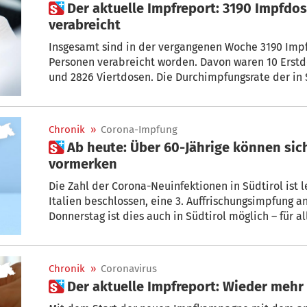
 Der aktuelle Impfreport: 3190 Impfdosen in der vergangenen Woche
verabreicht
Insgesamt sind in der vergangenen Woche 3190 Impf
Personen verabreicht worden. Davon waren 10 Erstdo
und 2826 Viertdosen. Die Durchimpfungsrate der in
Bevölkerung ab fünf Jahren beträgt 78,80 Prozent (St
Chronik
»
Corona-Impfung
 Ab heute: Über 60-Jährige können sich für 3. Auffrischungsimpfung
vormerken
Die Zahl der Corona-Neuinfektionen in Südtirol ist 
Italien beschlossen, eine 3. Auffrischungsimpfung 
Donnerstag ist dies auch in Südtirol möglich – für al
Chronik
»
Coronavirus
 Der aktuelle Impfreport: Wieder mehr