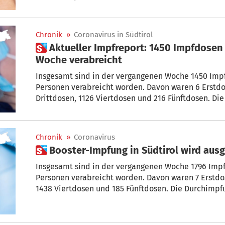
Chronik
»
Coronavirus in Südtirol
 Aktueller Impfreport: 1450 Impfdosen in der vergangenen
Woche verabreicht
Insgesamt sind in der vergangenen Woche 1450 Impf
Personen verabreicht worden. Davon waren 6 Erstdo
Drittdosen, 1126 Viertdosen und 216 Fünftdosen. Di
Südtirol ansässigen impfbaren Bevölkerung ab 5 Jah
Chronik
»
Coronavirus
 Booster-Impfung in Südtirol wi
Insgesamt sind in der vergangenen Woche 1796 Impf
Personen verabreicht worden. Davon waren 7 Erstdos
1438 Viertdosen und 185 Fünftdosen. Die Durchimpfu
impfbaren Bevölkerung ab fünf Jahren beträgt 78,82 