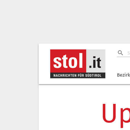
Bezir
Up