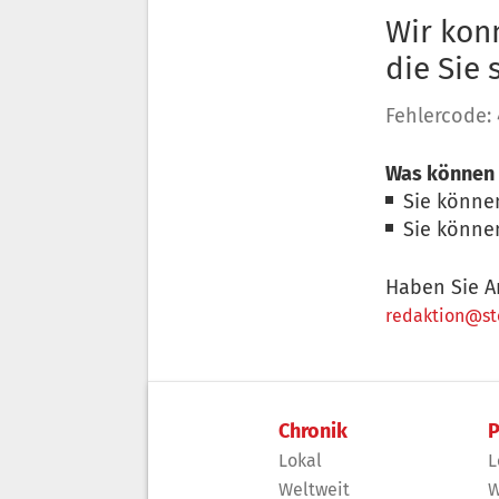
Wir konn
die Sie
Fehlercode:
Was können 
Sie könne
Sie könne
Haben Sie A
redaktion@sto
Chronik
P
Lokal
L
Weltweit
W