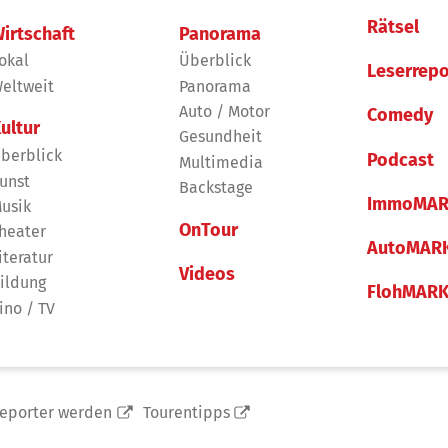
Rätsel
irtschaft
Panorama
okal
Überblick
Leserrepo
eltweit
Panorama
Auto / Motor
Comedy
ultur
Gesundheit
berblick
Podcast
Multimedia
unst
Backstage
ImmoMAR
usik
OnTour
heater
AutoMAR
iteratur
Videos
ildung
FlohMAR
ino / TV
reporter werden
Tourentipps