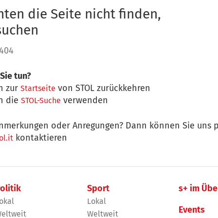
ten die Seite nicht finden,
 suchen
 404
Sie tun?
n zur
von STOL zurückkehren
Startseite
n die
verwenden
STOL-Suche
nmerkungen oder Anregungen? Dann können Sie uns p
kontaktieren
l.it
olitik
Sport
s+ im Übe
okal
Lokal
Events
eltweit
Weltweit