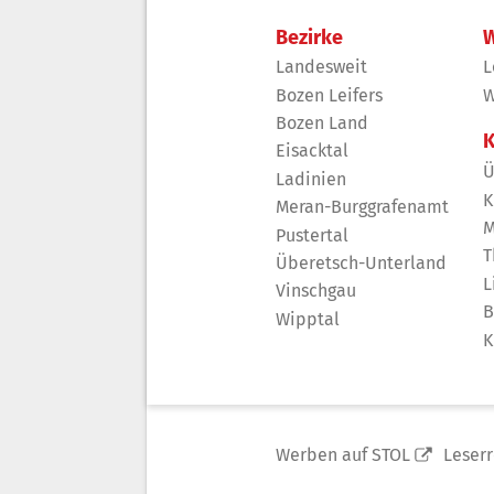
Bezirke
W
Landesweit
L
Bozen Leifers
W
Bozen Land
K
Eisacktal
Ü
Ladinien
K
Meran-Burggrafenamt
M
Pustertal
T
Überetsch-Unterland
L
Vinschgau
B
Wipptal
K
Werben auf STOL
Leser