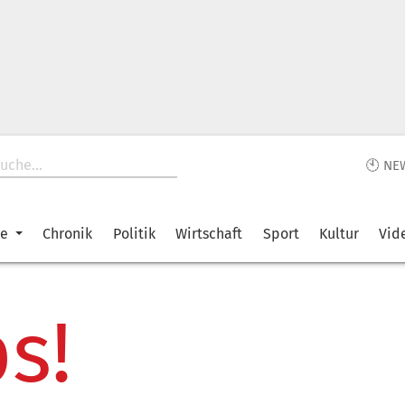
🕙 NE
ke
Chronik
Politik
Wirtschaft
Sport
Kultur
Vid
s!