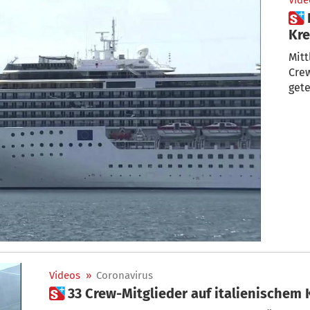
Vide
 Immer mehr Infizierte auf
Kre
Mitt
Crew
gete
Videos
»
Coronavirus
 33 Crew-Mitglieder auf italienischem 