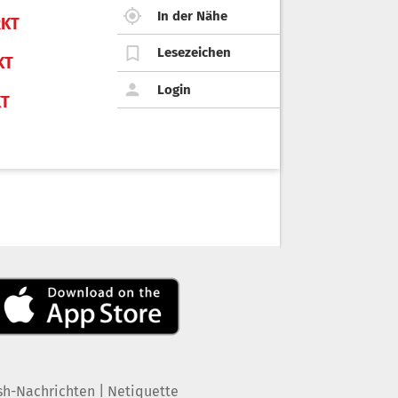
In der Nähe
KT
Lesezeichen
KT
Login
KT
|
sh-Nachrichten
Netiquette