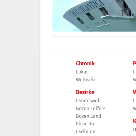
Chronik
P
Lokal
L
Weltweit
W
Bezirke
W
Landesweit
L
Bozen Leifers
W
Bozen Land
K
Eisacktal
Ü
Ladinien