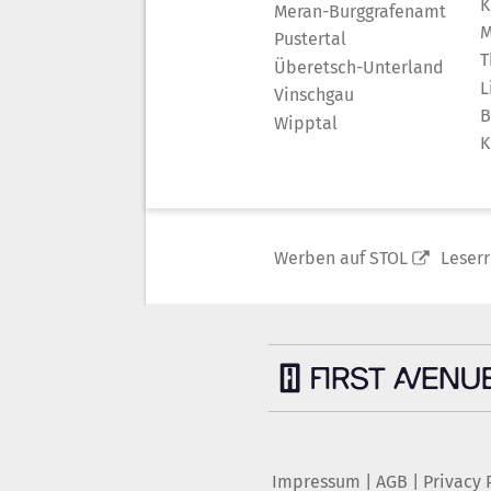
K
Meran-Burggrafenamt
M
Pustertal
T
Überetsch-Unterland
L
Vinschgau
B
Wipptal
K
Werben auf STOL
Leser
Impressum
|
AGB
|
Privacy 