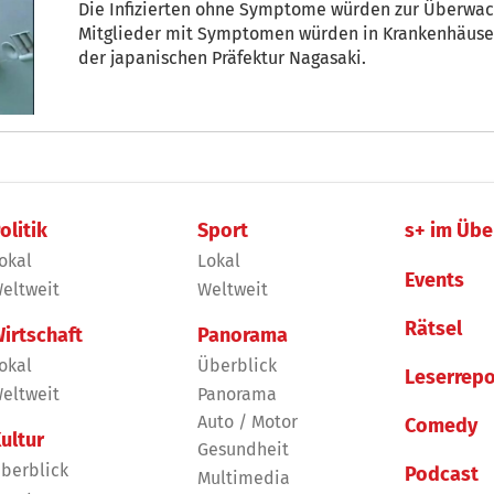
Die Infizierten ohne Symptome würden zur Überwac
Mitglieder mit Symptomen würden in Krankenhäuser
der japanischen Präfektur Nagasaki.
olitik
Sport
s+ im Übe
okal
Lokal
Events
eltweit
Weltweit
Rätsel
irtschaft
Panorama
okal
Überblick
Leserrepo
eltweit
Panorama
Auto / Motor
Comedy
ultur
Gesundheit
berblick
Podcast
Multimedia