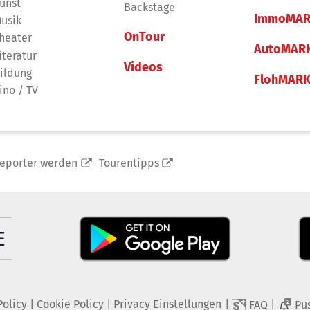
unst
Backstage
ImmoMAR
usik
OnTour
heater
AutoMAR
iteratur
Videos
ildung
FlohMAR
ino / TV
reporter werden
Tourentipps
Policy
|
Cookie Policy
|
Privacy Einstellungen
|
|
FAQ
Pu
2