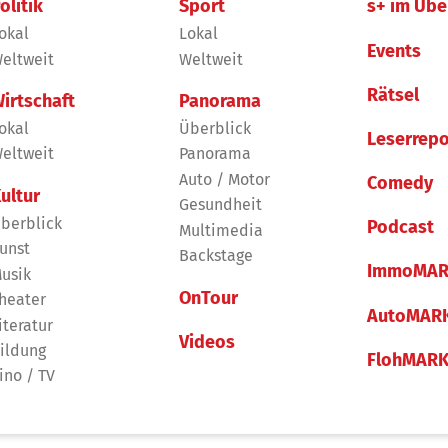
olitik
Sport
s+ im Übe
okal
Lokal
Events
eltweit
Weltweit
Rätsel
irtschaft
Panorama
okal
Überblick
Leserrepo
eltweit
Panorama
Auto / Motor
Comedy
ultur
Gesundheit
berblick
Podcast
Multimedia
unst
Backstage
ImmoMAR
usik
OnTour
heater
AutoMAR
iteratur
Videos
ildung
FlohMAR
ino / TV