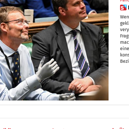
Pan
Wenn
gekl
very
Frag
mac
eine Aus
kon
Bezi
Engl
Händ
mit Prot
Mack
Tocht
Trib