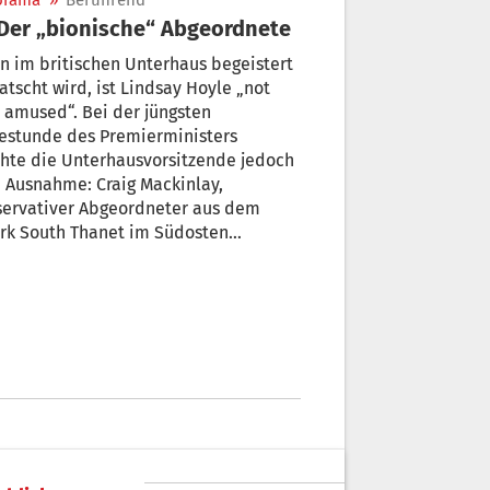
orama
»
Berührend
 Der „bionische“ Abgeordnete
 im britischen Unterhaus begeistert
atscht wird, ist Lindsay Hoyle „not
 amused“. Bei der jüngsten
estunde des Premierministers
hte die Unterhausvorsitzende jedoch
nahme: Craig Mackinlay,
servativer Abgeordneter aus dem
rk South Thanet im Südosten
ands, der durch eine Blutvergiftung
e und Beine verloren hatte, stand
hesen im Westminster-Palast.
inlays Frau Kati und seine 4-jährige
er Olivia schauten bewegt von der
üne aus zu.