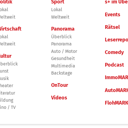
olitik
Sport
s+ im Übe
okal
Lokal
Events
eltweit
Weltweit
Rätsel
irtschaft
Panorama
okal
Überblick
Leserrepo
eltweit
Panorama
Auto / Motor
Comedy
ultur
Gesundheit
berblick
Podcast
Multimedia
unst
Backstage
ImmoMAR
usik
OnTour
heater
AutoMAR
iteratur
Videos
ildung
FlohMAR
ino / TV