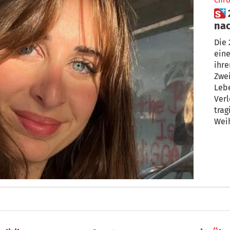
Chro
 28-jährige Italienerin stirbt
nac
Ten
Die 
eine
ihre
Zwei
Leb
Verl
trag
Wei