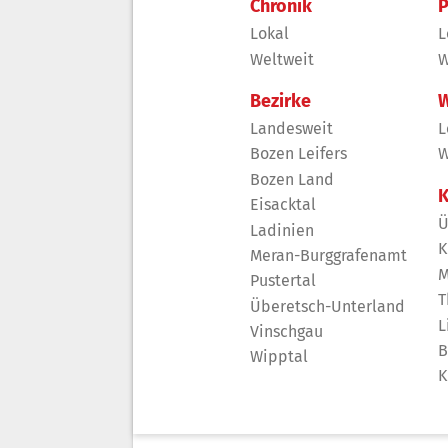
Chronik
P
Lokal
L
Weltweit
W
Bezirke
W
Landesweit
L
Bozen Leifers
W
Bozen Land
K
Eisacktal
Ü
Ladinien
K
Meran-Burggrafenamt
M
Pustertal
T
Überetsch-Unterland
L
Vinschgau
B
Wipptal
K