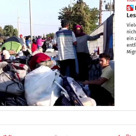
Vide
 EU baut neues Zeltlager auf
Le
Vie
nich
ein 
entf
Migr