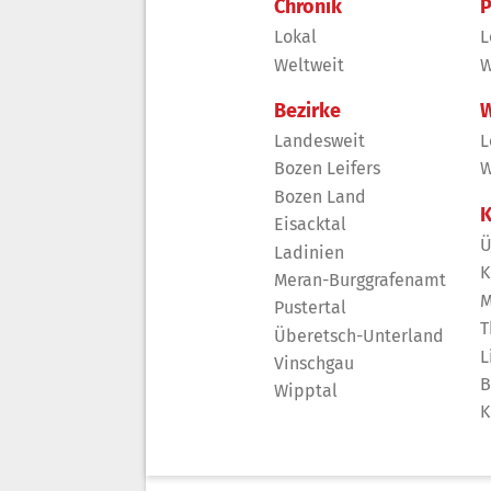
Chronik
P
Lokal
L
Weltweit
W
Bezirke
W
Landesweit
L
Bozen Leifers
W
Bozen Land
K
Eisacktal
Ü
Ladinien
K
Meran-Burggrafenamt
M
Pustertal
T
Überetsch-Unterland
L
Vinschgau
B
Wipptal
K