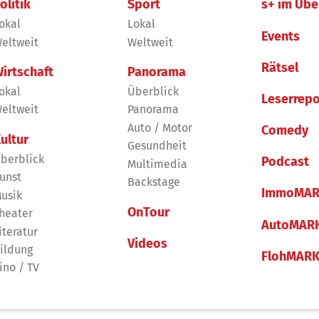
olitik
Sport
s+ im Übe
okal
Lokal
Events
eltweit
Weltweit
Rätsel
irtschaft
Panorama
okal
Überblick
Leserrepo
eltweit
Panorama
Auto / Motor
Comedy
ultur
Gesundheit
berblick
Podcast
Multimedia
unst
Backstage
ImmoMAR
usik
OnTour
heater
AutoMAR
iteratur
Videos
ildung
FlohMAR
ino / TV