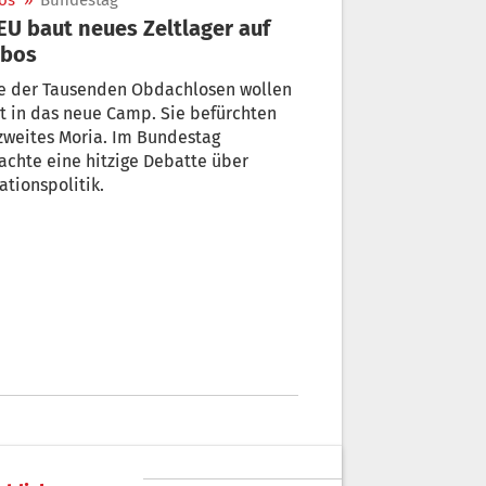
os
»
Bundestag
sbos
le der Tausenden Obdachlosen wollen
t in das neue Camp. Sie befürchten
zweites Moria. Im Bundestag
achte eine hitzige Debatte über
ationspolitik.