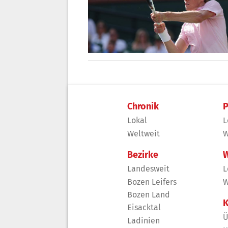
Chronik
P
Lokal
L
Weltweit
W
Bezirke
W
Landesweit
L
Bozen Leifers
W
Bozen Land
K
Eisacktal
Ü
Ladinien