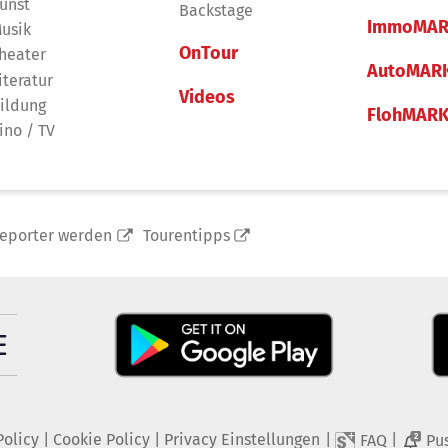
unst
Backstage
ImmoMAR
usik
OnTour
heater
AutoMAR
iteratur
Videos
ildung
FlohMAR
ino / TV
reporter werden
Tourentipps
Policy
|
Cookie Policy
|
Privacy Einstellungen
|
|
FAQ
Pu
2