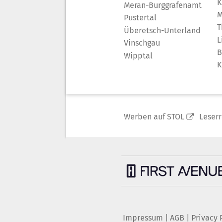
K
Meran-Burggrafenamt
M
Pustertal
T
Überetsch-Unterland
L
Vinschgau
B
Wipptal
K
Werben auf STOL
Leser
Impressum
|
AGB
|
Privacy 