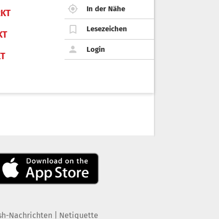
In der Nähe
KT
Lesezeichen
KT
Login
KT
|
sh-Nachrichten
Netiquette