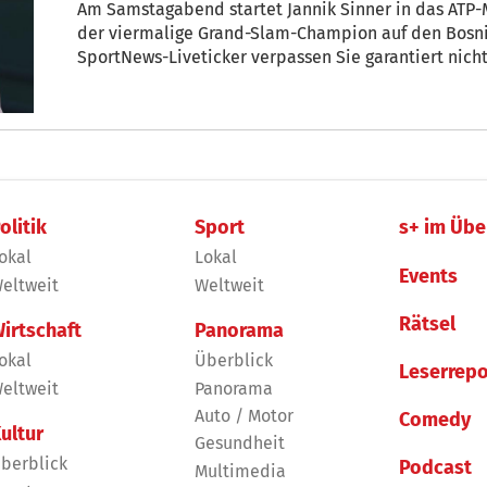
Am Samstagabend startet Jannik Sinner in das ATP-M
der viermalige Grand-Slam-Champion auf den Bosn
SportNews-Liveticker verpassen Sie garantiert nicht
olitik
Sport
s+ im Übe
okal
Lokal
Events
eltweit
Weltweit
Rätsel
irtschaft
Panorama
okal
Überblick
Leserrepo
eltweit
Panorama
Auto / Motor
Comedy
ultur
Gesundheit
berblick
Podcast
Multimedia