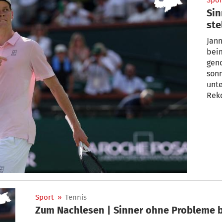
Spor
Sin
ste
Jann
beim
gen
son
unte
Reko
Sport
»
Tennis
Zum Nachlesen | Sinner ohne Probleme b