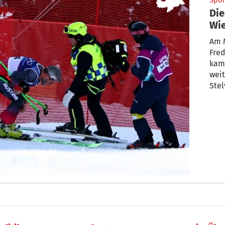
Spor
Die
Wie
Ste
Am 
Fred
kam
weit
Stel