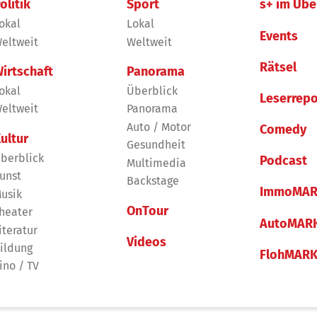
olitik
Sport
s+ im Übe
okal
Lokal
Events
eltweit
Weltweit
Rätsel
irtschaft
Panorama
okal
Überblick
Leserrepo
eltweit
Panorama
Auto / Motor
Comedy
ultur
Gesundheit
berblick
Podcast
Multimedia
unst
Backstage
ImmoMAR
usik
OnTour
heater
AutoMAR
iteratur
Videos
ildung
FlohMAR
ino / TV