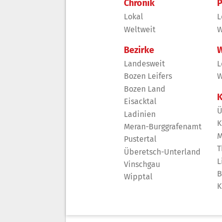
Chronik
P
Lokal
L
Weltweit
W
Bezirke
W
Landesweit
L
Bozen Leifers
W
Bozen Land
K
Eisacktal
Ü
Ladinien
K
Meran-Burggrafenamt
M
Pustertal
T
Überetsch-Unterland
L
Vinschgau
B
Wipptal
K