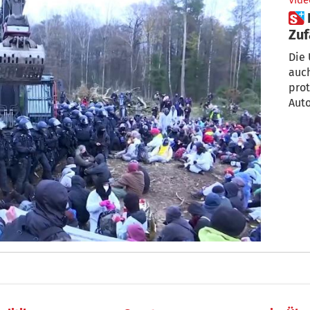
Vide
 Hunderte blockieren
Zu
For
Die 
auch
prot
Auto