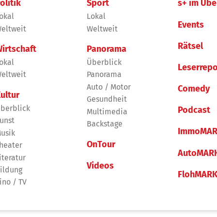
olitik
Sport
s+ im Übe
okal
Lokal
Events
eltweit
Weltweit
Rätsel
irtschaft
Panorama
okal
Überblick
Leserrepo
eltweit
Panorama
Auto / Motor
Comedy
ultur
Gesundheit
berblick
Podcast
Multimedia
unst
Backstage
ImmoMAR
usik
OnTour
heater
AutoMAR
iteratur
Videos
ildung
FlohMAR
ino / TV