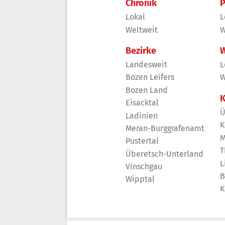
Chronik
P
Lokal
L
Weltweit
W
Bezirke
W
Landesweit
L
Bozen Leifers
W
Bozen Land
K
Eisacktal
Ü
Ladinien
K
Meran-Burggrafenamt
M
Pustertal
T
Überetsch-Unterland
L
Vinschgau
B
Wipptal
K