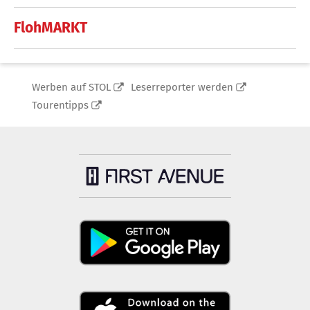
FlohMARKT
Werben auf STOL
Leserreporter werden
Tourentipps