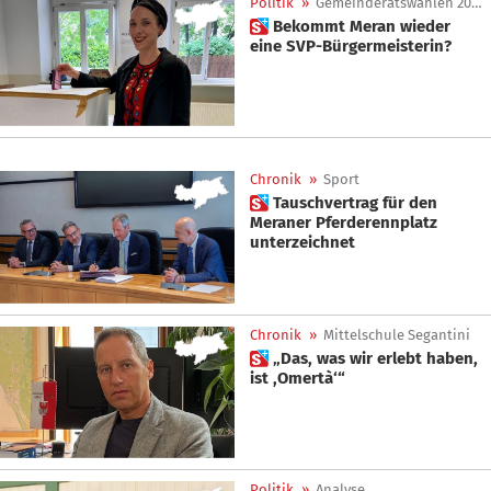
Politik
»
Gemeinderatswahlen 2025
 Bekommt Meran wieder
eine SVP-Bürgermeisterin?
Chronik
»
Sport
 Tauschvertrag für den
Meraner Pferderennplatz
unterzeichnet
Chronik
»
Mittelschule Segantini
 „Das, was wir erlebt haben,
ist ,Omertà‘“
Politik
»
Analyse