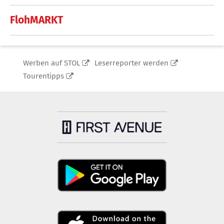
FlohMARKT
Werben auf STOL
Leserreporter werden
Tourentipps