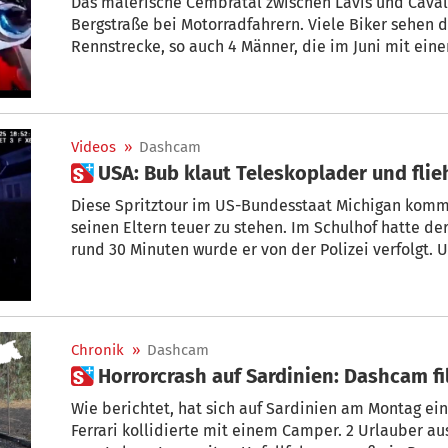
Das malerische Cembratal zwischen Lavis und Cavale
Bergstraße bei Motorradfahrern. Viele Biker sehen d
Rennstrecke, so auch 4 Männer, die im Juni mit eine
km/h durchs Tal gerast sind. Einer der Biker hatte
Netzwerken veröffentlicht. Nun wurden die Raser vo
– ihnen drohen empfindliche Strafen.
Videos
»
Dashcam
 USA: Bub klaut Teleskoplader und flie
Diese Spritztour im US-Bundesstaat Michigan komm
seinen Eltern teuer zu stehen. Im Schulhof hatte de
rund 30 Minuten wurde er von der Polizei verfolgt.
mehrere geparkte Autos und fuhr Verkehrsschilder 
Chronik
»
Dashcam
 Horrorcrash auf Sardinien:
Wie berichtet, hat sich auf Sardinien am Montag ein
Ferrari kollidierte mit einem Camper. 2 Urlauber 