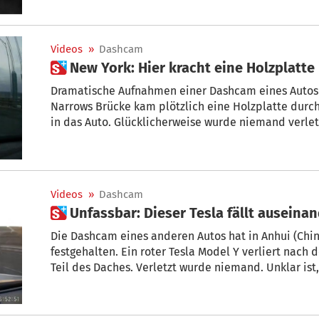
Videos
»
Dashcam
 New York: Hier kracht eine Holzplatte
Dramatische Aufnahmen einer Dashcam eines Autos i
Narrows Brücke kam plötzlich eine Holzplatte durch 
in das Auto. Glücklicherweise wurde niemand verletz
die Platte von der Ladefläche eines Pickups geweht
Videos
»
Dashcam
 Unfassbar: Dieser Tesla fällt auseina
Die Dashcam eines anderen Autos hat in Anhui (Chin
festgehalten. Ein roter Tesla Model Y verliert nac
Teil des Daches. Verletzt wurde niemand. Unklar ist
Qualität zurückzuführen ist, oder ob der Fahrer die
hatte.