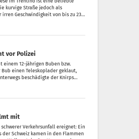
se im Trentino ist eine beliebte
ie kurvige Straße jedoch als
r irren Geschwindigkeit von bis zu 234
 das Dashcam-Video in den sozialen
n den Carabinieri Trient ausgeforscht
ht vor Polizei
t einem 12-jährigen Buben bzw.
r Bub einen Teleskoplader geklaut,
 Unterwegs beschädigte der Knirps
um.
 Dashcam filmt mit
 schwerer Verkehrsunfall ereignet: Ein
aus der Schweiz kamen in den Flammen