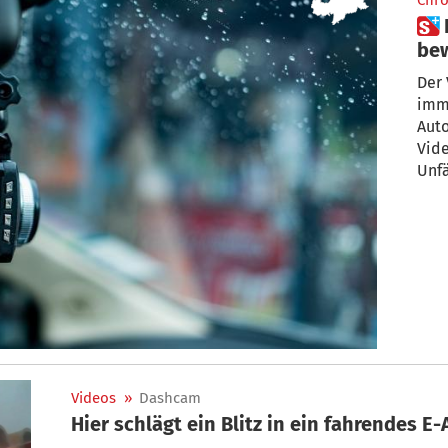
Chro
 Die Kamera als
bew
Der
imme
Auto
Vide
Unfä
Videos
»
Dashcam
Hier schlägt ein Blitz in ein fahrendes E-