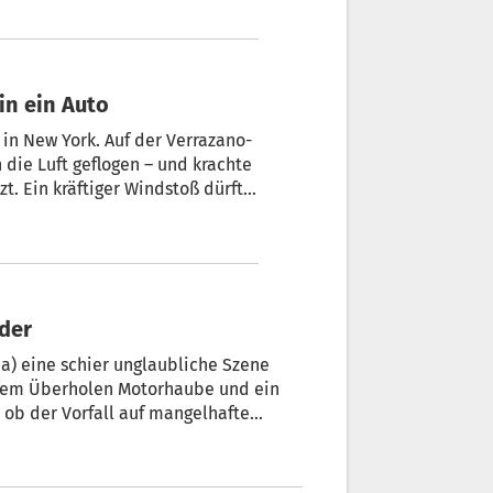
 in ein Auto
n New York. Auf der Verrazano-
die Luft geflogen – und krachte
t. Ein kräftiger Windstoß dürfte
 haben.
nder
a) eine schier unglaubliche Szene
h dem Überholen Motorhaube und ein
, ob der Vorfall auf mangelhafte
 Motorhaube nicht korrekt verriegelt