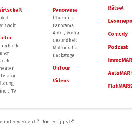
Rätsel
irtschaft
Panorama
okal
Überblick
Leserrepo
eltweit
Panorama
Auto / Motor
Comedy
ultur
Gesundheit
berblick
Podcast
Multimedia
unst
Backstage
ImmoMAR
usik
OnTour
heater
AutoMAR
iteratur
Videos
ildung
FlohMAR
ino / TV
reporter werden
Tourentipps