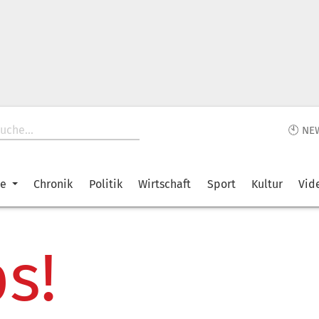
🕙 NE
ke
Chronik
Politik
Wirtschaft
Sport
Kultur
Vid
s!