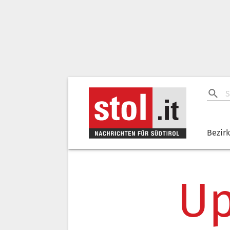
Bezir
Up