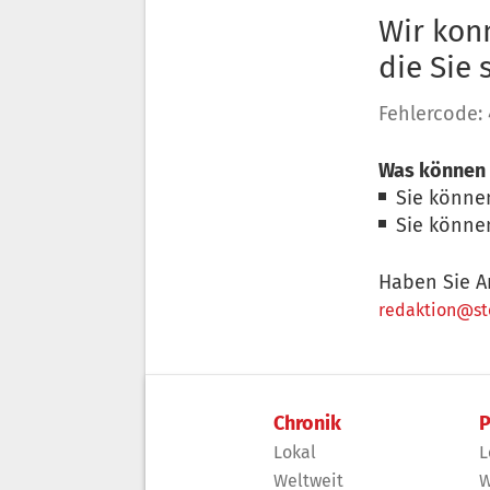
Wir konn
die Sie
Fehlercode:
Was können 
Sie könne
Sie könne
Haben Sie A
redaktion@sto
Chronik
P
Lokal
L
Weltweit
W