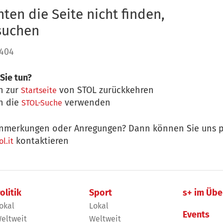
ten die Seite nicht finden,
 suchen
 404
Sie tun?
n zur
von STOL zurückkehren
Startseite
n die
verwenden
STOL-Suche
nmerkungen oder Anregungen? Dann können Sie uns p
kontaktieren
l.it
olitik
Sport
s+ im Übe
okal
Lokal
Events
eltweit
Weltweit