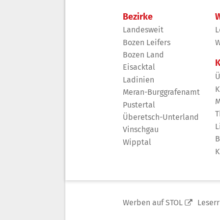
Bezirke
W
Landesweit
L
Bozen Leifers
W
Bozen Land
K
Eisacktal
Ü
Ladinien
K
Meran-Burggrafenamt
M
Pustertal
T
Überetsch-Unterland
L
Vinschgau
B
Wipptal
K
Werben auf STOL
Leser