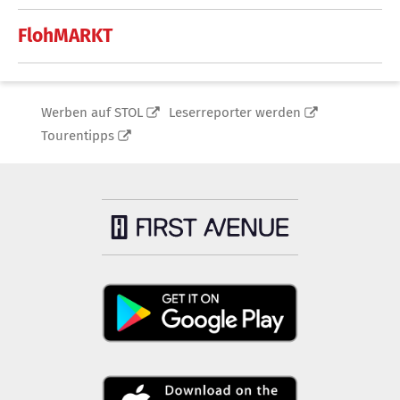
FlohMARKT
Werben auf STOL
Leserreporter werden
Tourentipps