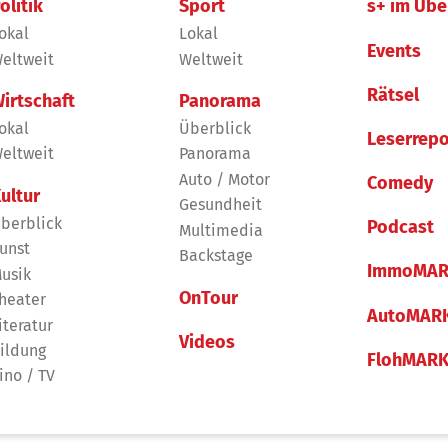
olitik
Sport
s+ im Übe
okal
Lokal
Events
eltweit
Weltweit
Rätsel
irtschaft
Panorama
okal
Überblick
Leserrepo
eltweit
Panorama
Auto / Motor
Comedy
ultur
Gesundheit
berblick
Podcast
Multimedia
unst
Backstage
ImmoMAR
usik
OnTour
heater
AutoMAR
iteratur
Videos
ildung
FlohMAR
ino / TV