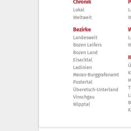
Chronik
P
Lokal
L
Weltweit
W
Bezirke
W
Landesweit
L
Bozen Leifers
W
Bozen Land
K
Eisacktal
Ü
Ladinien
K
Meran-Burggrafenamt
M
Pustertal
T
Überetsch-Unterland
L
Vinschgau
B
Wipptal
K