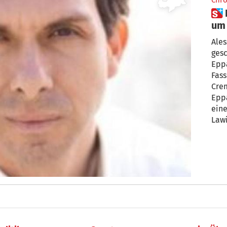
Chro
 Nach Lawinenunglück: Trauer
um 
Ales
gesc
Eppa
Fass
Crem
Epp
eine
Lawi
Stu