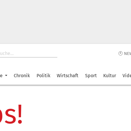
🕙 NE
ke
Chronik
Politik
Wirtschaft
Sport
Kultur
Vid
s!