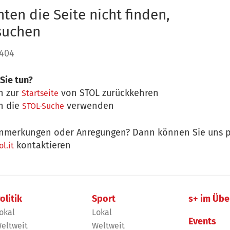
ten die Seite nicht finden,
 suchen
 404
Sie tun?
n zur
von STOL zurückkehren
Startseite
n die
verwenden
STOL-Suche
nmerkungen oder Anregungen? Dann können Sie uns p
kontaktieren
l.it
olitik
Sport
s+ im Übe
okal
Lokal
Events
eltweit
Weltweit