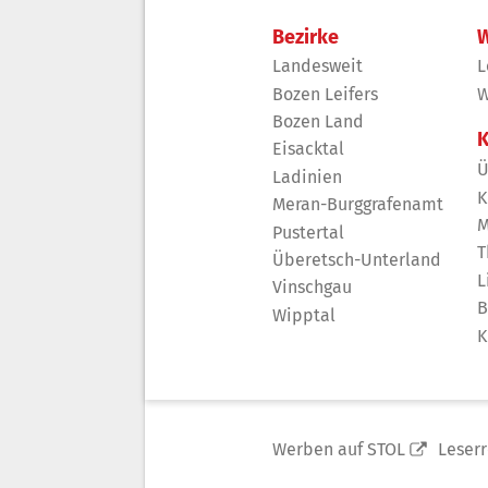
Bezirke
W
Landesweit
L
Bozen Leifers
W
Bozen Land
K
Eisacktal
Ü
Ladinien
K
Meran-Burggrafenamt
M
Pustertal
T
Überetsch-Unterland
L
Vinschgau
B
Wipptal
K
Werben auf STOL
Leser