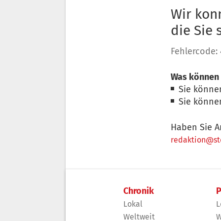
Wir konn
die Sie
Fehlercode:
Was können 
Sie könne
Sie könne
Haben Sie A
redaktion@sto
Chronik
P
Lokal
L
Weltweit
W