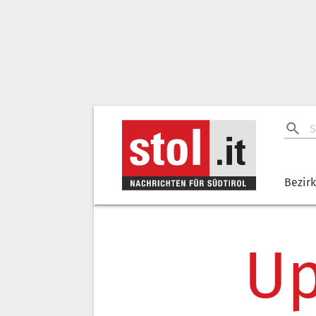
Bezir
Up