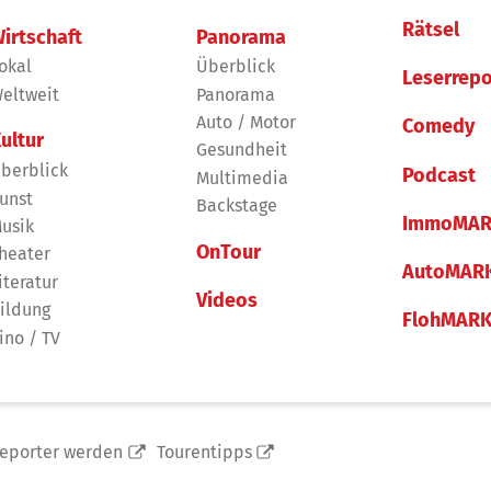
Rätsel
irtschaft
Panorama
okal
Überblick
Leserrepo
eltweit
Panorama
Auto / Motor
Comedy
ultur
Gesundheit
berblick
Podcast
Multimedia
unst
Backstage
ImmoMAR
usik
OnTour
heater
AutoMAR
iteratur
Videos
ildung
FlohMAR
ino / TV
reporter werden
Tourentipps