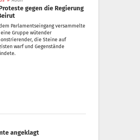
os
»
Aoun
Beirut
 dem Parlamentseingang versammelte
h eine Gruppe wütender
nstrierender, die Steine auf
zisten warf und Gegenstände
ündete.
amte angeklagt