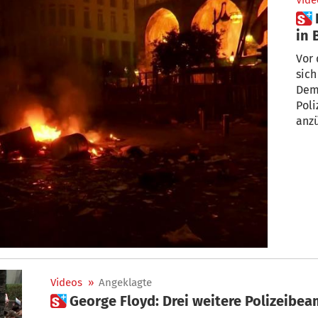
Vide
 Proteste gegen die Regierung
in 
Vor
sic
Demo
Poli
anz
Videos
»
Angeklagte
 George Floyd: Drei weitere Polizeibe