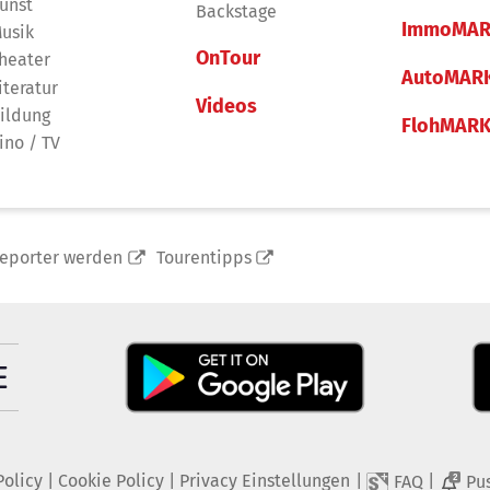
unst
Backstage
ImmoMAR
usik
OnTour
heater
AutoMAR
iteratur
Videos
ildung
FlohMAR
ino / TV
reporter werden
Tourentipps
Policy
|
Cookie Policy
|
Privacy Einstellungen
|
|
FAQ
Pu
2