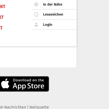
In der Nähe
KT
Lesezeichen
KT
Login
KT
|
sh-Nachrichten
Netiquette