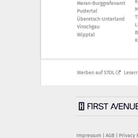
K
Meran-Burggrafenamt
M
Pustertal
T
Überetsch-Unterland
L
Vinschgau
B
Wipptal
K
Werben auf STOL
Leser
Impressum
|
AGB
|
Privacy 