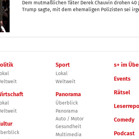
Dem mutmaßlichen Täter Derek Chauvin drohen 40 J
Trump sagte, mit dem ehemaligen Polizisten sei i
olitik
Sport
s+ im Übe
okal
Lokal
Events
eltweit
Weltweit
Rätsel
irtschaft
Panorama
okal
Überblick
Leserrepo
eltweit
Panorama
Auto / Motor
Comedy
ultur
Gesundheit
berblick
Podcast
Multimedia