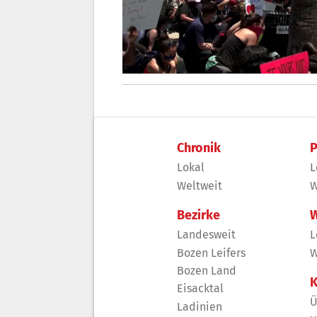
Chronik
P
Lokal
L
Weltweit
W
Bezirke
W
Landesweit
L
Bozen Leifers
W
Bozen Land
K
Eisacktal
Ü
Ladinien