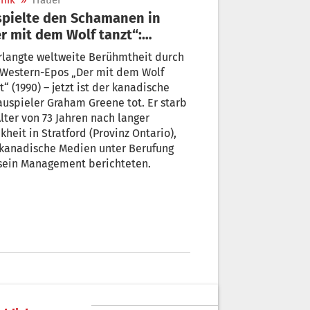
nik
»
Trauer
spielte den Schamanen in
r mit dem Wolf tanzt“:
ham Greene ist tot
rlangte weltweite Berühmtheit durch
 Western-Epos „Der mit dem Wolf
t“ (1990) – jetzt ist der kanadische
uspieler Graham Greene tot. Er starb
lter von 73 Jahren nach langer
kheit in Stratford (Provinz Ontario),
 kanadische Medien unter Berufung
 sein Management berichteten.