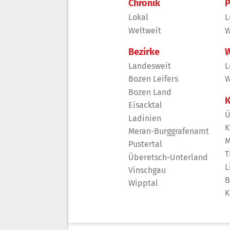
Chronik
P
Lokal
L
Weltweit
W
Bezirke
W
Landesweit
L
Bozen Leifers
W
Bozen Land
K
Eisacktal
Ü
Ladinien
K
Meran-Burggrafenamt
M
Pustertal
T
Überetsch-Unterland
L
Vinschgau
B
Wipptal
K