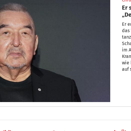
Chro
Er 
„De
Gra
Er e
das
tanz
Scha
im A
Kran
wie
auf