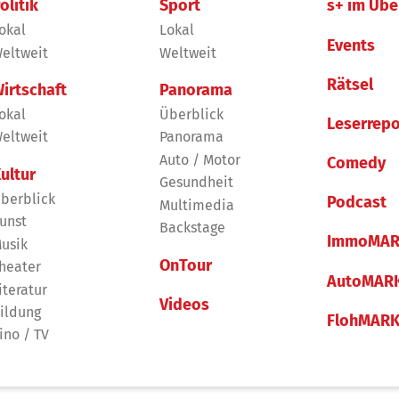
olitik
Sport
s+ im Übe
okal
Lokal
Events
eltweit
Weltweit
Rätsel
irtschaft
Panorama
okal
Überblick
Leserrepo
eltweit
Panorama
Auto / Motor
Comedy
ultur
Gesundheit
berblick
Podcast
Multimedia
unst
Backstage
ImmoMAR
usik
OnTour
heater
AutoMAR
iteratur
Videos
ildung
FlohMAR
ino / TV