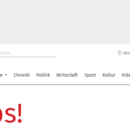
🕙 NE
ke
Chronik
Politik
Wirtschaft
Sport
Kultur
Vid
s!