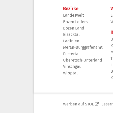
Bezirke
W
Landesweit
L
Bozen Leifers
W
Bozen Land
K
Eisacktal
Ü
Ladinien
K
Meran-Burggrafenamt
M
Pustertal
T
Überetsch-Unterland
L
Vinschgau
B
Wipptal
K
Werben auf STOL
Leser