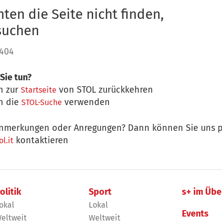
ten die Seite nicht finden,
 suchen
 404
Sie tun?
n zur
von STOL zurückkehren
Startseite
n die
verwenden
STOL-Suche
nmerkungen oder Anregungen? Dann können Sie uns p
kontaktieren
l.it
olitik
Sport
s+ im Übe
okal
Lokal
Events
eltweit
Weltweit