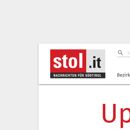
Bezir
Up