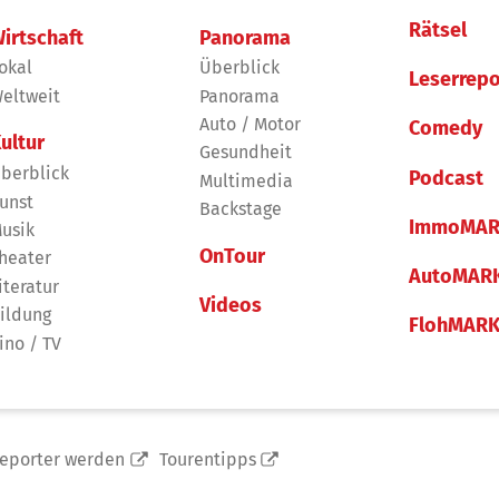
Rätsel
irtschaft
Panorama
okal
Überblick
Leserrepo
eltweit
Panorama
Auto / Motor
Comedy
ultur
Gesundheit
berblick
Podcast
Multimedia
unst
Backstage
ImmoMAR
usik
OnTour
heater
AutoMAR
iteratur
Videos
ildung
FlohMAR
ino / TV
reporter werden
Tourentipps