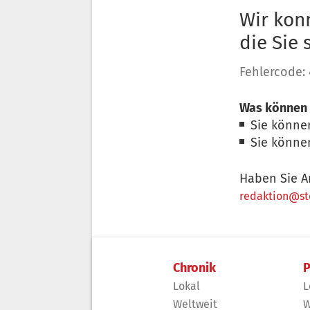
Wir konn
die Sie
Fehlercode:
Was können 
Sie könne
Sie könne
Haben Sie A
redaktion@sto
Chronik
P
Lokal
L
Weltweit
W