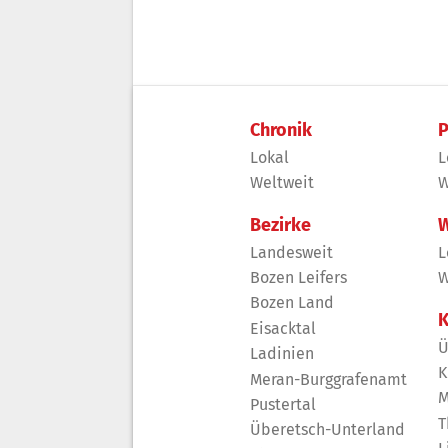
Chronik
P
Lokal
L
Weltweit
W
Bezirke
W
Landesweit
L
Bozen Leifers
W
Bozen Land
K
Eisacktal
Ü
Ladinien
K
Meran-Burggrafenamt
M
Pustertal
T
Überetsch-Unterland