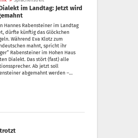
nik
»
Sprachenstreit
gemahnt
Hannes Rabensteiner im Landtag
t, dürfte künftig das Glöckchen
geln. Während Eva Klotz zum
schen mahnt, spricht ihr
nger“ Rabensteiner im Hohen Haus
ialekt. Das stört (fast) alle
ionssprecher. Ab jetzt soll
ner abgemahnt werden –
er an, im Hohen Haus weiter so
eden, wie ihm der Schnabel
chsen ist.
getrotzt