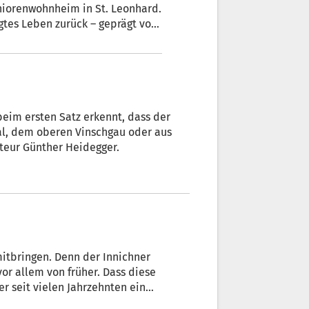
gtes Leben zurück – geprägt von
n Ausdruckskraft, die sie weit
cht hat.
eim ersten Satz erkennt, dass der
al, dem oberen Vinschgau oder aus
teur Günther Heidegger.
mitbringen. Denn der Innichner
vor allem von früher. Dass diese
ger seit vielen Jahrzehnten ein
 Buch „Hochpustertaler Dialekt