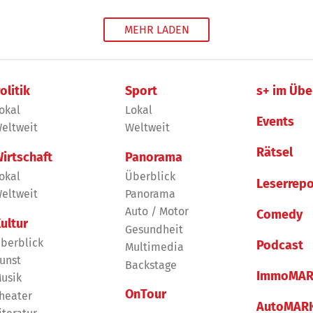
MEHR LADEN
olitik
Sport
s+ im Übe
okal
Lokal
Events
eltweit
Weltweit
Rätsel
irtschaft
Panorama
okal
Überblick
Leserrepo
eltweit
Panorama
Auto / Motor
Comedy
ultur
Gesundheit
berblick
Podcast
Multimedia
unst
Backstage
ImmoMAR
usik
OnTour
heater
AutoMAR