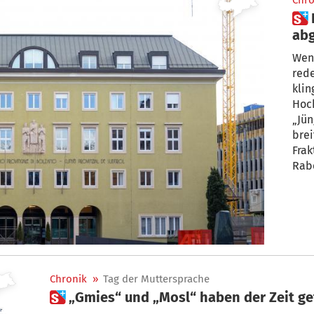
Chro
 Dialekt im Landtag: Jetzt wird
ab
Wenn 
rede
klin
Hochdeut
„Jü
breiten D
Frakt
Rabenstei
kündigt ab
zu r
gewa
Chronik
»
Tag der Muttersprache
 „Gmies“ und „Mosl“ haben der Zeit 