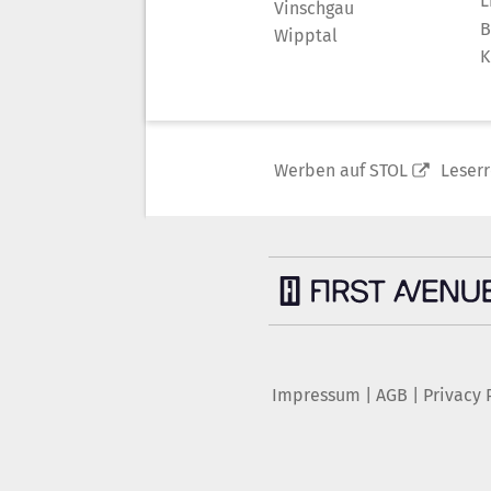
L
Vinschgau
B
Wipptal
K
Werben auf STOL
Leser
Impressum
|
AGB
|
Privacy 