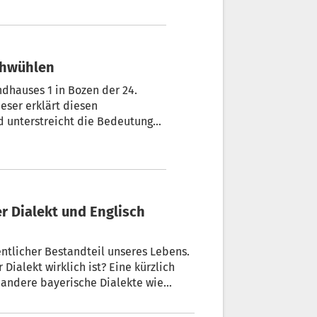
 von Dialektausdrücken, die
rn und mit einer Auswahl seiner
gen Lebens Hunderte verfasst
rchwühlen
dhauses 1 in Bozen der 24.
erklärt diesen
d unterstreicht die Bedeutung
entlicher Bestandteil unseres Lebens.
 Dialekt wirklich ist? Eine kürzlich
d andere bayerische Dialekte wie
 Ursprünge der englischen Sprache