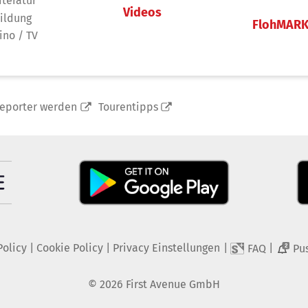
iteratur
Videos
ildung
FlohMAR
ino / TV
reporter werden
Tourentipps
Policy
|
Cookie Policy
|
Privacy Einstellungen
|
|
FAQ
Pu
2
©
2026
First Avenue GmbH