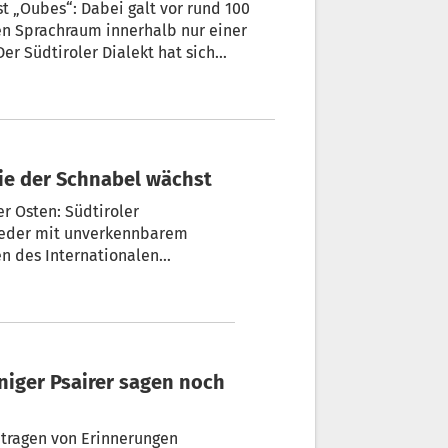
lt vor rund 100
en Sprachraum innerhalb nur einer
r Südtiroler Dialekt hat sich
, wie der Schnabel wächst
r Osten: Südtiroler
en des Internationalen
findet, dreht sich daher alles
um.
etragen von Erinnerungen