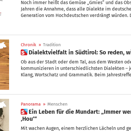
Noch immer heißt das Gemüse „Gmies“ und das Obst „Oubes“: Dabei ga
Jahren die Annahme, dass alle Dialekte im deutsch
Generation vom Hochdeutschen verdrängt würden. De
jedenfalls als widerstandsfähig erwiesen.
Chronik
»
Tradition
 Dialektvielfalt in Südtirol: So reden
Ob aus der Stadt oder dem Tal, aus dem Westen ode
kommunizieren in unterschiedlichsten Dialekten – jeder mit unverkennbarem
Klang, Wortschatz und Grammatik. Beim Jahrestreff
Dialektinstituts, das heuer im Schloss Goldrain statt
um die Vielfalt der Mundart im deutschen Sprachra
Panorama
»
Menschen
 Ein Leben für die Mundart: „Immer weniger Psairer sagen noch
‚Hou‘“
Mit wachen Augen, einem herzlichen Lächeln und g