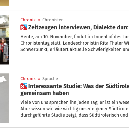
in Wort und Reim“ herausgebracht – mit einer Fülle
heute kaum mehr jemand gebraucht, mit alten Bilde
Mundartgedichte, von denen er im Laufe seines lan
Chronik
»
Chronisten
hat.
 Zeitzeugen interviewen, Dialekte du
Heute, am 10. November, findet im Innenhof des Lan
Chronistentag statt. Landeschronistin Rita Thaler Wieser 
Schwerpunkt, erläutert aktuelle Schwierigkeiten un
des Chronistenwesens.
Chronik
»
Sprache
 Interessante Studie: Was der Südtiroler Dialekt und Englisch
gemeinsam haben
Viele von uns sprechen ihn jeden Tag, er ist ein wes
Aber wissen wir, wie wichtig unser eigener Südtiroler
durchgeführte Studie zeigt, dass Südtirolerisch un
Fersentalerisch und Zimbar uns helfen können, die
besser zu verstehen.