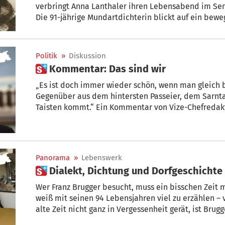
verbringt Anna Lanthaler ihren Lebensabend im Seniorenwohnheim in St. Leonhard.
Die 91-jährige Mundartdichterin blickt auf ein bewe
Arbeit, Familie und einer authentischen, sprachliche
über ihr geliebtes Passeiertal hinaus bekannt gema
Politik
»
Diskussion
 Kommentar: Das sind wir
„Es ist doch immer wieder schön, wenn man gleich b
Gegenüber aus dem hintersten Passeier, dem Sarnt
Taisten kommt.“ Ein Kommentar von Vize-Chefredak
Panorama
»
Lebenswerk
 Dialekt, Dichtung und Dorfgeschichte
Wer Franz Brugger besucht, muss ein bisschen Zeit 
weiß mit seinen 94 Lebensjahren viel zu erzählen – 
alte Zeit nicht ganz in Vergessenheit gerät, ist Brug
Herzensanliegen. Vor 2 Jahren hat der Altbauer das