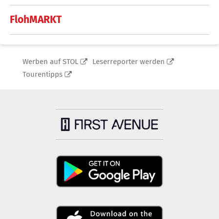
FlohMARKT
Werben auf STOL
Leserreporter werden
Tourentipps