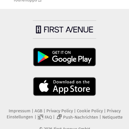
Tourentipps
Impressum
|
AGB
|
Privacy Policy
|
Cookie Policy
|
Privacy
Einstellungen
|
|
|
FAQ
Push-Nachrichten
Netiquette
2
©
2026
First Avenue GmbH