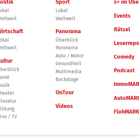
olitik
Sport
s+ im Übe
okal
Lokal
Events
eltweit
Weltweit
Rätsel
irtschaft
Panorama
okal
Überblick
Leserrepo
eltweit
Panorama
Auto / Motor
Comedy
ultur
Gesundheit
berblick
Podcast
Multimedia
unst
Backstage
ImmoMAR
usik
OnTour
heater
AutoMAR
iteratur
Videos
ildung
FlohMAR
ino / TV