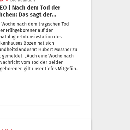
ik
»
Die Reaktion
EO | Nach dem Tod der
hchen: Das sagt der
undheitslandesrat
e Woche nach dem tragischen Tod
er Frühgeborener auf der
atologie-Intensivstation des
kenhauses Bozen hat sich
undheitslandesrat Hubert Messner zu
t gemeldet. „Auch eine Woche nach
 Nachricht vom Tod der beiden
geborenen gilt unser tiefes Mitgefühl
betroffenen Familien in dieser
eren Zeit“, betont Messner.