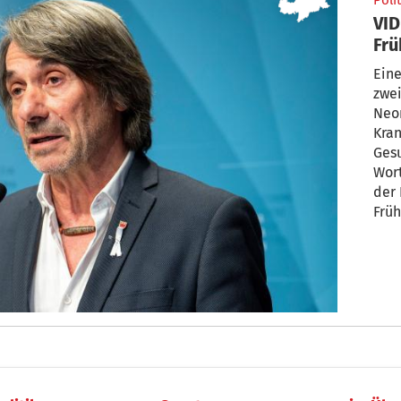
Polit
VID
Frü
Ges
Ein
zwei
Neon
Kran
Ges
Wor
der
Früh
den 
schw