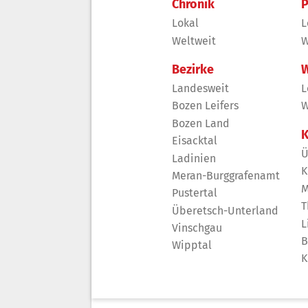
Chronik
P
Lokal
L
Weltweit
W
Bezirke
W
Landesweit
L
Bozen Leifers
W
Bozen Land
K
Eisacktal
Ü
Ladinien
K
Meran-Burggrafenamt
M
Pustertal
T
Überetsch-Unterland
L
Vinschgau
B
Wipptal
K